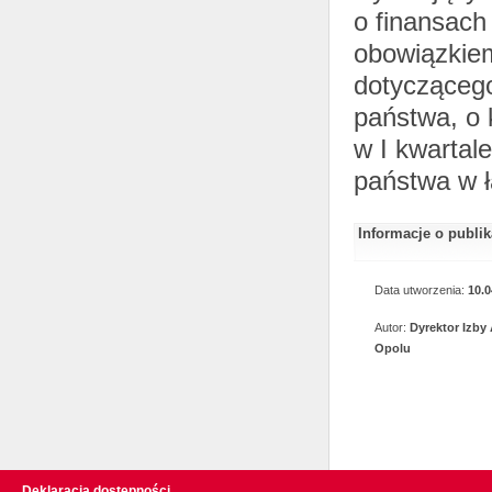
o finansach
obowiązkie
dotycząceg
państwa, o 
w I kwartal
państwa w 
Informacje o publi
Data utworzenia:
10.0
Autor:
Dyrektor Izby
Opolu
Deklaracja dostępności