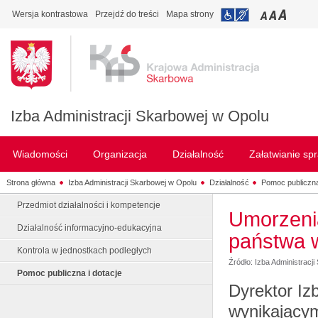
Wersja kontrastowa
Przejdź do treści
Mapa strony
Izba Administracji Skarbowej w Opolu
Wiadomości
Organizacja
Działalność
Załatwianie sp
Strona główna
Izba Administracji Skarbowej w Opolu
Działalność
Pomoc publiczna
Przedmiot działalności i kompetencje
Umorzeni
Działalność informacyjno-edukacyjna
państwa w
Kontrola w jednostkach podległych
Źródło: Izba Administracj
Pomoc publiczna i dotacje
Dyrektor Iz
wynikającym 