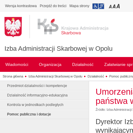
Wersja kontrastowa
Przejdź do treści
Mapa strony
Izba Administracji Skarbowej w Opolu
Wiadomości
Organizacja
Działalność
Załatwianie sp
Strona główna
Izba Administracji Skarbowej w Opolu
Działalność
Pomoc publiczna
Przedmiot działalności i kompetencje
Umorzeni
Działalność informacyjno-edukacyjna
państwa w
Kontrola w jednostkach podległych
Źródło: Izba Administracj
Pomoc publiczna i dotacje
Dyrektor Iz
wynikającym 