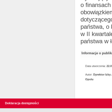
o finansach
obowiązkie
dotycząceg
państwa, o 
w II kwarta
państwa w 
Informacje o publi
Data utworzenia:
22.0
Autor:
Dyrektor Izby
Opolu
Deklaracja dostępności