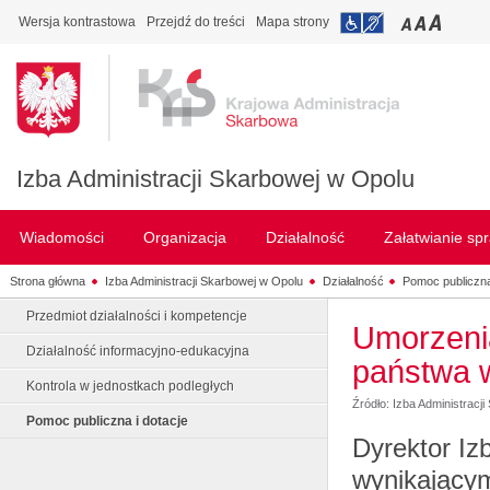
Wersja kontrastowa
Przejdź do treści
Mapa strony
Izba Administracji Skarbowej w Opolu
Wiadomości
Organizacja
Działalność
Załatwianie sp
Strona główna
Izba Administracji Skarbowej w Opolu
Działalność
Pomoc publiczna
Przedmiot działalności i kompetencje
Umorzeni
Działalność informacyjno-edukacyjna
państwa w
Kontrola w jednostkach podległych
Źródło: Izba Administracj
Pomoc publiczna i dotacje
Dyrektor Iz
wynikającym 