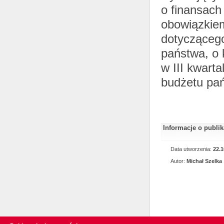
o finansach 
obowiązkie
dotycząceg
państwa, o 
w III kwart
budżetu pań
Informacje o publi
Data utworzenia:
22.1
Autor:
Michał Szelka