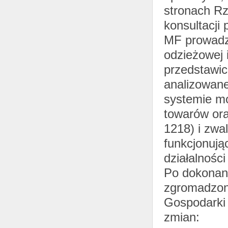
stronach Rz
konsultacji 
MF prowadzi
odzieżowej 
przedstawic
analizowane
systemie m
towarów ora
1218) i zwa
funkcjonuj
działalnośc
Po dokonani
zgromadzon
Gospodarki 
zmian: