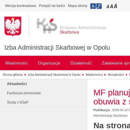
Wersja kontrastowa
Przejdź do treści
Mapa strony
Izba Administracji Skarbowej w Opolu
Wiadomości
Organizacja
Działalność
Załatwianie sp
Strona główna
Izba Administracji Skarbowej w Opolu
Wiadomości
Aktualności
Aktualności
MF planuj
Fundusze pomocowe
obuwia z
Środy z KSeF
Publikacja:
2026.06.16 
Administracja Skarbowa
Na stron