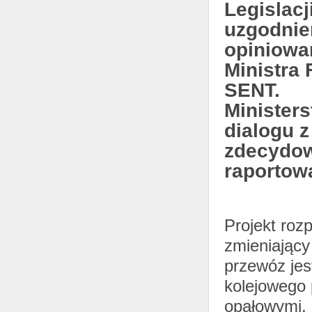
Legislacj
uzgodnień
opiniowa
Ministra 
SENT.
Minister
dialogu z
zdecydow
raportow
Projekt roz
zmieniający
przewóz jes
kolejowego 
opałowymi, 