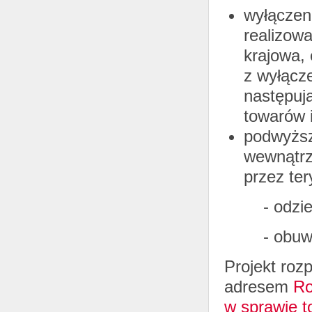
wyłączen
realizow
krajowa,
z wyłącz
następuj
towarów 
podwyższ
wewnątrz
przez ter
- odzież z
- obuwie z
Projekt roz
adresem
Ro
w sprawie t