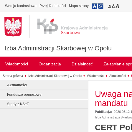
Wersja kontrastowa
Przejdź do treści
Mapa strony
Izba Administracji Skarbowej w Opolu
Wiadomości
Organizacja
Działalność
Załatwianie sp
Strona główna
Izba Administracji Skarbowej w Opolu
Wiadomości
Aktualności
Aktualności
Uwaga na 
Fundusze pomocowe
mandatu
Środy z KSeF
Publikacja:
2026.05.12 
Izba Administracji Skarbo
CERT Pol