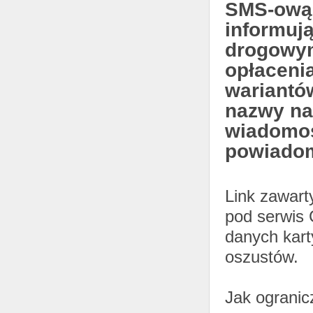
SMS-ową,
informuj
drogowym
opłaceni
wariantó
nazwy na
wiadomość
powiadom
Link zawart
pod serwis 
danych karty
oszustów.
Jak ogranic