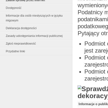
Załatw sprawę przez Internet
wymienionyc
Dostępność
Podatnicy m
Informacje dla osób niesłyszących w języku
podatnikami
migowym
podatkowego
Deklaracja dostępności
Pytający ot
Zasady udostępniania informacji publicznej
Podmiot 
Zgłoś nieprawidłowość
jest zare
Przydatne linki
Podmiot 
zarejest
Podmiot 
zarejest
Informacje o publi