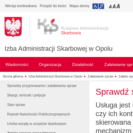
Wersja kontrastowa
Przejdź do treści
Mapa strony
Izba Administracji Skarbowej w Opolu
Wiadomości
Organizacja
Działalność
Załatwianie sp
Strona główna
Izba Administracji Skarbowej w Opolu
Załatwianie spraw
Załatw sp
Sposoby przyjmowania i załatwiania spraw
Sprawdź 
Skargi, wnioski i petycje
Usługa jest
Stan spraw
czy ich kon
Rejestr Należności Publicznoprawnych
skierowana 
Umów wizytę w urzędzie skarbowym
mechanizm 