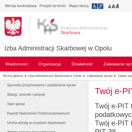
Wersja kontrastowa
Przejdź do treści
Mapa strony
Izba Administracji Skarbowej w Opolu
Wiadomości
Organizacja
Działalność
Załatwianie sp
Strona główna
Izba Administracji Skarbowej w Opolu
Załatwianie spraw
Załatw sp
Sposoby przyjmowania i załatwiania spraw
Twój e-PI
Skargi, wnioski i petycje
Twój e-PIT 
Stan spraw
podatkowych
Rejestr Należności Publicznoprawnych
Twój e-PIT 
Umów wizytę w urzędzie skarbowym
PIT-38.