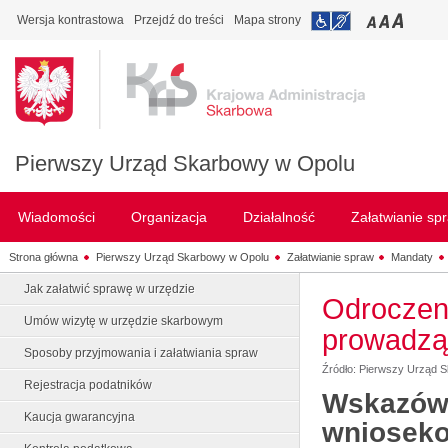
Wersja kontrastowa
Przejdź do treści
Mapa strony
Pierwszy Urząd Skarbowy w Opolu
Wiadomości
Organizacja
Działalność
Załatwianie sp
Strona główna
Pierwszy Urząd Skarbowy w Opolu
Załatwianie spraw
Mandaty
Jak załatwić sprawę w urzędzie
Odroczeni
Umów wizytę w urzędzie skarbowym
prowadzą 
Sposoby przyjmowania i załatwiania spraw
Źródło: Pierwszy Urząd 
Rejestracja podatników
Wskazówk
Kaucja gwarancyjna
wnioseko