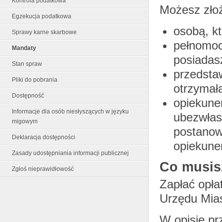
Kontrola podatkowa
Możesz złoż
Egzekucja podatkowa
osobą, k
Sprawy karne skarbowe
pełnomoc
Mandaty
posiadas
Stan spraw
przedsta
Pliki do pobrania
otrzymał
Dostępność
opiekune
Informacje dla osób niesłyszących w języku
ubezwłas
migowym
postanowi
Deklaracja dostępności
opiekune
Zasady udostępniania informacji publicznej
Co musis
Zgłoś nieprawidłowość
Zapłać opła
Urzędu Mia
W opisie pr