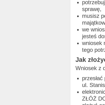
potrzebu
sprawę,
musisz p
majątko
we wnios
jesteś do
wniosek 
tego potr
Jak złoży
Wniosek z 
przesłać
ul. Stani
elektron
ZŁÓŻ D