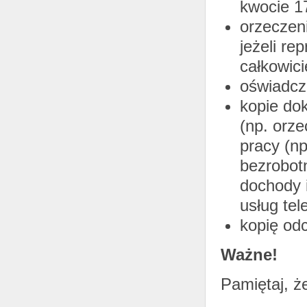
kwocie 17
orzeczen
jeżeli re
całkowici
oświadcz
kopie do
(np. orze
pracy (n
bezrobotn
dochody i
usług tel
kopię od
Ważne!
Pamiętaj, ż