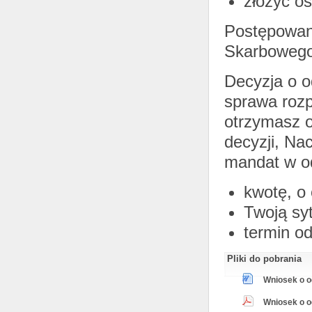
złożyć o
Postępowan
Skarbowego 
Decyzja o o
sprawa rozp
otrzymasz o
decyzji, Na
mandat w o
kwotę, o 
Twoją syt
termin o
Pliki do pobrania
Wniosek o o
Wniosek o od