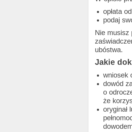
opłata od
podaj sw
Nie musisz p
zaświadczen
ubóstwa.
Jakie do
wniosek o
dowód zap
o odrocze
że korzy
oryginał
pełnomoc
dowodem 