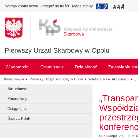
Wersja kontrastowa
Przejdź do treści
Mapa strony
Pierwszy Urząd Skarbowy w Opolu
Wiadomości
Organizacja
Działalność
Załatwianie sp
Strona główna
Pierwszy Urząd Skarbowy w Opolu
Wiadomości
Aktualności
„T
Aktualności
„Transpa
Komunikaty
Współdzia
Osiągnięcia
przestrz
Środy z KSeF
konferen
Publikacja:
2022.11.30 