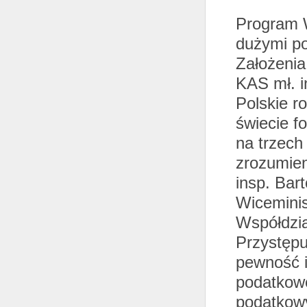
Program W
dużymi po
Założenia
KAS mł. i
Polskie r
świecie f
na trzec
zrozumien
insp. Bar
Wiceminis
Współdzia
Przystępu
pewność i
podatkowe
podatkowy