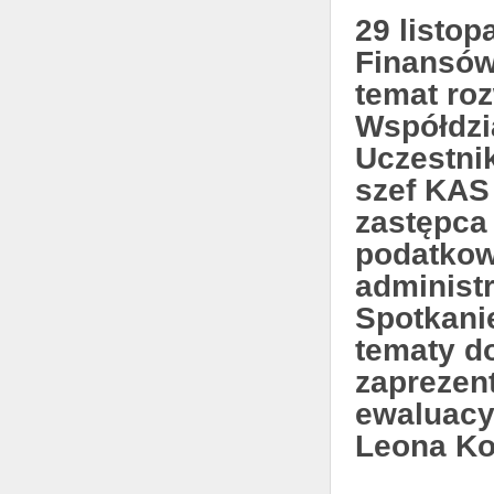
29 listop
Finansów
temat ro
Współdzi
Uczestnik
szef KAS 
zastępca
podatkowi
administr
Spotkani
tematy d
zaprezen
ewaluacy
Leona Ko