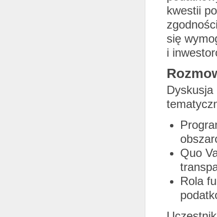
kwestii p
zgodności
się wymog
i inwesto
Rozmow
Dyskusja 
tematycz
Progra
obszar
Quo Va
transp
Rola fu
podatk
Uczestnik