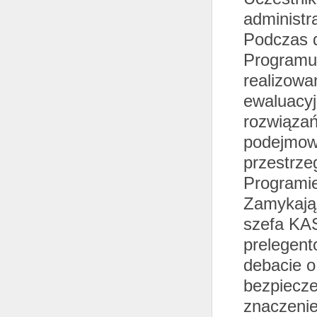
administr
Podczas d
Programu 
realizow
ewaluacyj
rozwiązań
podejmow
przestrze
Programie
Zamykając
szefa KA
prelegent
debacie o
bezpiecze
znaczenie