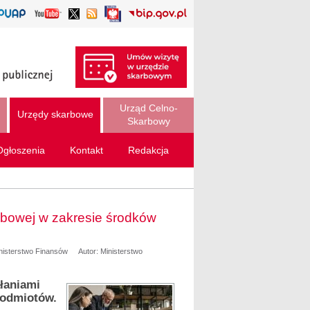
Urząd Celno-
Urzędy skarbowe
Skarbowy
Ogłoszenia
Kontakt
Redakcja
arbowej w zakresie środków
inisterstwo Finansów
Autor: Ministerstwo
łaniami
podmiotów.