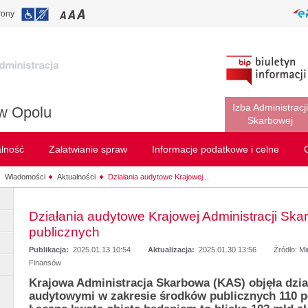
rony
Izba Administracji
w Opolu
Skarbowej
alność
Załatwianie spraw
Informacje podatkowe i celne
Wiadomości
Aktualności
Działania audytowe Krajowej...
Działania audytowe Krajowej Administracji Sk
publicznych
Publikacja:
2025.01.13 10:54
Aktualizacja:
2025.01.30 13:56
Źródło: M
Finansów
Krajowa Administracja Skarbowa (KAS) objęła dzia
audytowymi w zakresie środków publicznych 110 