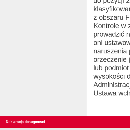
do pozycji 
klasyfikowa
z obszaru Fe
Kontrole w 
prowadzić n
oni ustawow
naruszenia 
orzeczenie
lub podmiot
wysokości d
Administrac
Ustawa wcho
Deklaracja dostępności