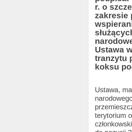
r. o szc
zakresie 
wspierani
służącyc
narodow
Ustawa w
tranzytu 
koksu poc
Ustawa, ma
narodowego,
przemieszc
terytorium 
członkowski