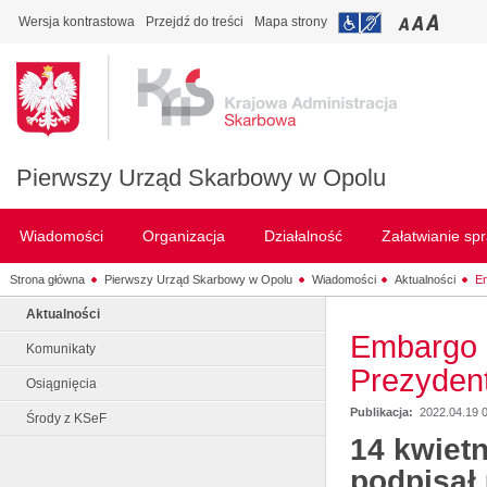
Wersja kontrastowa
Przejdź do treści
Mapa strony
Pierwszy Urząd Skarbowy w Opolu
Wiadomości
Organizacja
Działalność
Załatwianie sp
Strona główna
Pierwszy Urząd Skarbowy w Opolu
Wiadomości
Aktualności
Em
Aktualności
Embargo n
Komunikaty
Prezyden
Osiągnięcia
Publikacja:
2022.04.19 
Środy z KSeF
14 kwietn
podpisał 