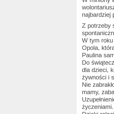
wolontarius
najbardziej
Z potrzeby 
spontaniczn
W tym roku 
Opola, któr
Paulina sam
Do świątecz
dla dzieci, 
żywności i s
Nie zabrakł
mamy, zabaw
Uzupełnieni
życzeniami.