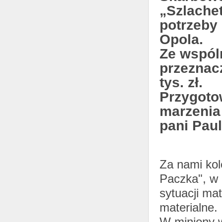
„Szlachet
potrzeby 
Opola.
Ze wspól
przeznac
tys. zł.
Przygoto
marzenia 
pani Paul
Za nami kole
Paczka", w 
sytuacji ma
materialne.
W miniony w