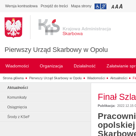
Wersja kontrastowa
Przejdź do treści
Mapa strony
Pierwszy Urząd Skarbowy w Opolu
Wiadomości
Organizacja
Działalność
Załatwianie sp
Strona główna
Pierwszy Urząd Skarbowy w Opolu
Wiadomości
Aktualności
Fi
Aktualności
Finał Szl
Komunikaty
Publikacja:
2022.12.15 
Osiągnięcia
Pracowni
Środy z KSeF
opolskiej
Skarbowej