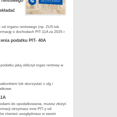
u rentowego
składać
sz od organu rentowego (np. ZUS lub
ormację o dochodach PIT-11A za 2025 r.
enia podatku PIT- 40A
podatku jaką obliczył organ rentowy w
małżonkiem lub skorzystać z ulg i
datkowe.
11A
hodami do opodatkowania, musisz złożyć
ormacji otrzymasz inne PIT-y od
T-ów również uwzględniasz w swoim