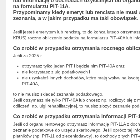
lub informację o dochodach uzyskanych od organ
na formularzu PIT-11A.
Przypominamy kiedy emeryt lub rencista nie musi 
zeznania, a w jakim przypadku ma taki obowiązek.
Jeśli jesteś emerytem lub rencistą, to do końca lutego otrzyma
KRUS) roczne obliczenie podatku na formularzu PIT-40A lub inf
Co zrobić w przypadku otrzymania rocznego oblicz
Jeśli za 2025 r.:
otrzymasz tylko jeden PIT i będzie nim PIT-40A oraz
nie korzystasz z ulg podatkowych i
nie uzyskałeś innych dochodów, które mają wpływ na kwotę 
PIT-40A,
to nie musisz składać zeznania podatkowego.
Jeśli otrzymasz nie tylko PIT-40A lub chcesz np. rozliczyć się z 
odliczeń, np. ulgi rehabilitacyjnej, to musisz złożyć zeznanie po
Co zrobić w przypadku otrzymania informacji PIT-
Jeśli od organu rentowego otrzymasz informację PIT-11A z doc
zeznanie podatkowe do urzędu skarbowego. Jeśli oprócz tej inf
płatników (np. PIT-11 od zleceniodawcy), to dochody z tych PI