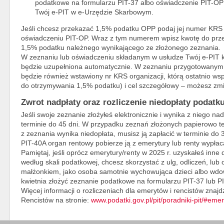
podatkowe na formularzu PIT-37 albo oświadczenie PIT-OP .
Twój e-PIT w e-Urzędzie Skarbowym.
Jeśli chcesz przekazać 1,5% podatku OPP podaj jej numer KR
oświadczeniu PIT-OP. Wraz z tym numerem wpisz kwotę do prze
1,5% podatku należnego wynikającego ze złożonego zeznania.
W zeznaniu lub oświadczeniu składanym w usłudze Twój e-PIT k
będzie uzupełniona automatycznie. W zeznaniu przygotowanym
będzie również wstawiony nr KRS organizacji, którą ostatnio wsp
do otrzymywania 1,5% podatku) i cel szczegółowy – możesz zmi
Zwrot nadpłaty oraz rozliczenie niedopłaty podatk
Jeśli swoje zeznanie złożyłeś elektronicznie i wynika z niego na
terminie do 45 dni. W przypadku zeznań złożonych papierowo te
z zeznania wynika niedopłata, musisz ją zapłacić w terminie do 3
PIT-40A organ rentowy pobierze ją z emerytury lub renty wypłac
Pamiętaj, jeśli oprócz emerytury/renty w 2025 r. uzyskałeś inn
według skali podatkowej, chcesz skorzystać z ulg, odliczeń, lu
małżonkiem, jako osoba samotnie wychowująca dzieci albo wdo
kwietnia złożyć zeznanie podatkowe na formularzu PIT-37 lub P
Więcej informacji o rozliczeniach dla emerytów i rencistów znaj
Rencistów na stronie:
www.podatki.gov.pl/pit/poradniki-pit/#emer