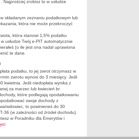
 Najprościej zrobisz to w usłudze
S w składanym zeznaniu podatkowym lub
kazania, która nie może przekroczyć
wota, która stanowi 1,5% podatku
 w usłudze Twój e-PIT automatycznie
ierałeś (o ile jest ona nadal uprawiona
enić te dane.
u
dpłata podatku, to jej zwrot otrzymasz w
rmin zwrotu wynosi do 3 miesięcy. Jeśli
0 kwietnia. Jeśli niedopłata wynika z
anej za marzec lub kwiecień br.
e dochody, które podlegają opodatkowaniu
b opodatkować swoje dochody z
wa/wdowiec, to powinieneś do 30
IT-36 (w zależności od źródeł dochodu).
dziesz w Poradniku dla Emerytów i
yci