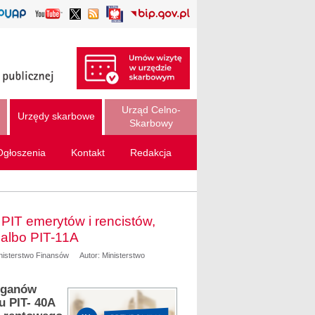
Urząd Celno-
Urzędy skarbowe
Skarbowy
Ogłoszenia
Kontakt
Redakcja
PIT emerytów i rencistów,
 albo PIT-11A
inisterstwo Finansów
Autor: Ministerstwo
organów
u PIT- 40A