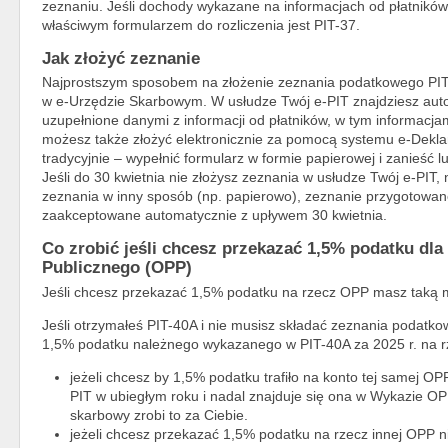
zeznaniu. Jeśli dochody wykazane na informacjach od płatników
właściwym formularzem do rozliczenia jest PIT-37.
Jak złożyć zeznanie
Najprostszym sposobem na złożenie zeznania podatkowego PIT-3
w e-Urzędzie Skarbowym. W usłudze Twój e-PIT znajdziesz au
uzupełnione danymi z informacji od płatników, w tym informacj
możesz także złożyć elektronicznie za pomocą systemu e-Dekla
tradycyjnie – wypełnić formularz w formie papierowej i zanieść
Jeśli do 30 kwietnia nie złożysz zeznania w usłudze Twój e-PIT, 
zeznania w inny sposób (np. papierowo), zeznanie przygotowan
zaakceptowane automatycznie z upływem 30 kwietnia.
Co zrobić jeśli chcesz przekazać 1,5% podatku dla
Publicznego (OPP)
Jeśli chcesz przekazać 1,5% podatku na rzecz OPP masz taką 
Jeśli otrzymałeś PIT-40A i nie musisz składać zeznania podatk
1,5% podatku należnego wykazanego w PIT-40A za 2025 r. na r
jeżeli chcesz by 1,5% podatku trafiło na konto tej samej OP
PIT w ubiegłym roku i nadal znajduje się ona w Wykazie OPP
skarbowy zrobi to za Ciebie.
jeżeli chcesz przekazać 1,5% podatku na rzecz innej OPP n