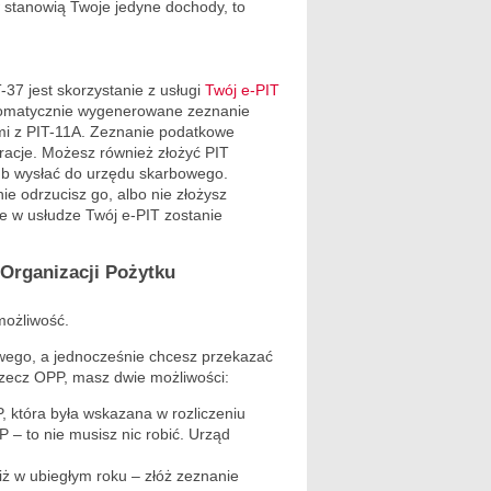
 stanowią Twoje jedyne dochody, to
7 jest skorzystanie z usługi
Twój e-PIT
tomatycznie wygenerowane zeznanie
ami z PIT-11A. Zeznanie podatkowe
racje. Możesz również złożyć PIT
 lub wysłać do urzędu skarbowego.
nie odrzucisz go, albo nie złożysz
e w usłudze Twój e-PIT zostanie
 Organizacji Pożytku
możliwość.
owego, a jednocześnie chcesz przekazać
zecz OPP, masz dwie możliwości:
P, która była wskazana w rozliczeniu
 – to nie musisz nic robić. Urząd
iż w ubiegłym roku – złóż zeznanie