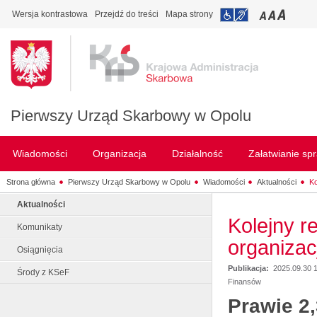
Wersja kontrastowa
Przejdź do treści
Mapa strony
Pierwszy Urząd Skarbowy w Opolu
Wiadomości
Organizacja
Działalność
Załatwianie sp
Strona główna
Pierwszy Urząd Skarbowy w Opolu
Wiadomości
Aktualności
Ko
Aktualności
Kolejny re
Komunikaty
organizac
Osiągnięcia
Publikacja:
2025.09.30 
Środy z KSeF
Finansów
Prawie 2,