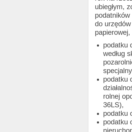
ubiegłym, z
podatników
do urzędów 
papierowej, 
podatku 
według s
pozarolni
specjalny
podatku 
działalno
rolnej o
36LS),
podatku 
podatku 
nierucho