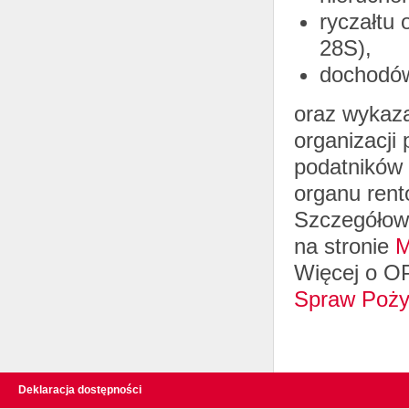
ryczałtu
28S),
dochodów
oraz wykaz
organizacji
podatników
organu ren
Szczegółowe
na stronie
M
Więcej o O
Spraw Poży
Deklaracja dostępności