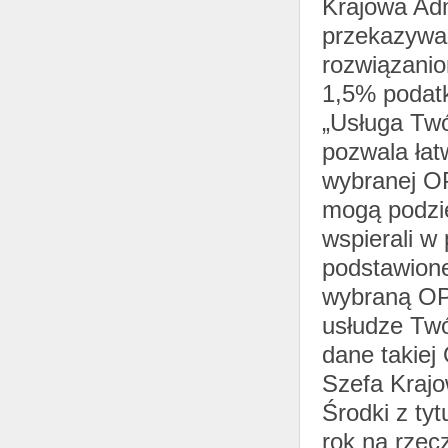
Krajowa Adm
przekazywa
rozwiązani
1,5% podat
„Usługa Twó
pozwala łat
wybranej OP
mogą podzie
wspierali w
podstawione
wybraną OP
usłudze Tw
dane takiej
Szefa Krajo
Środki z ty
rok na rzecz