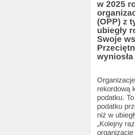
w 2025 ro
organiza
(OPP) z t
ubiegły r
Swoje ws
Przecięt
wyniosła 
Organizacje
rekordową k
podatku. To
podatku prz
niż w ubieg
„Kolejny ra
organizacje