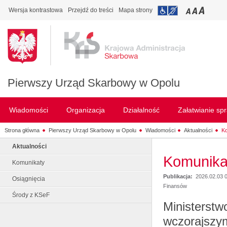
Wersja kontrastowa
Przejdź do treści
Mapa strony
Pierwszy Urząd Skarbowy w Opolu
Wiadomości
Organizacja
Działalność
Załatwianie sp
Strona główna
Pierwszy Urząd Skarbowy w Opolu
Wiadomości
Aktualności
Ko
Aktualności
Komunika
Komunikaty
Publikacja:
2026.02.03 
Osiągnięcia
Finansów
Środy z KSeF
Ministerstw
wczorajszym