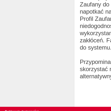
Zaufany do 
napotkać na
Profil Zauf
niedogodno
wykorzystan
zakłóceń. F
do systemu
Przypomina
skorzystać n
alternatywn