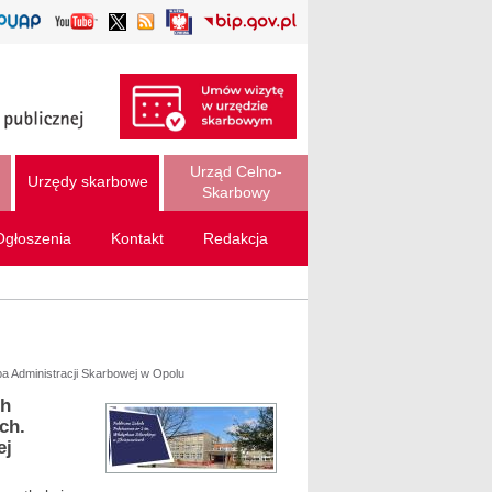
Urząd Celno-
Urzędy skarbowe
Skarbowy
Ogłoszenia
Kontakt
Redakcja
ba Administracji Skarbowej w Opolu
ch
ch.
ej