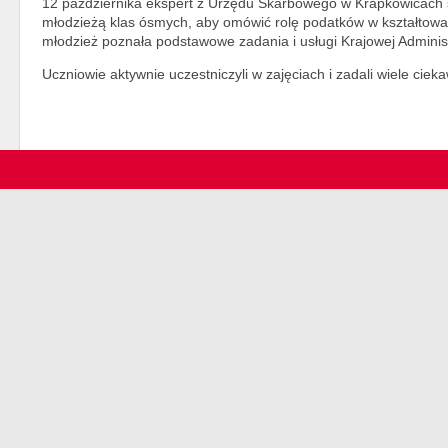
12 października ekspert z Urzędu Skarbowego w Krapkowicach s
młodzieżą klas ósmych, aby omówić rolę podatków w kształtow
młodzież poznała podstawowe zadania i usługi Krajowej Administ
Uczniowie aktywnie uczestniczyli w zajęciach i zadali wiele ciek