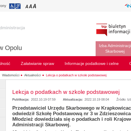
rony
Izba Administracji
w Opolu
Skarbowej
alność
Załatwianie spraw
Informacje podatkowe i celne
Wiadomości
Aktualności
Lekcja o podatkach w szkole podstawowej
Lekcja o podatkach w szkole podstawowej
Publikacja:
2022.10.19 07:59
Aktualizacja:
2022.10.19 08:04
Źródło: Iz
Przedstawiciel Urzędu Skarbowego w Krapkowica
odwiedził
Szkołę Podstawową nr 3 w Zdzieszowica
Młodzież dowiedziała się o podatkach i roli Krajow
Administracji Skarbowej.