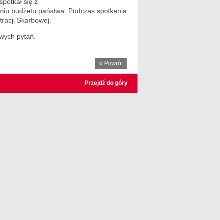
potkał się z
aniu budżetu państwa. Podczas spotkania
racji Skarbowej.
awych pytań.
« Powrót
Przejdź do góry