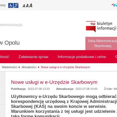
rony
Izba Administracji
w Opolu
Skarbowej
alność
Załatwianie spraw
Informacje podatkowe i celne
Wiadomości
Aktualności
Nowe usługi w e-Urzędzie Skarbowym
Nowe usługi w e-Urzędzie Skarbowym
Publikacja:
2022.07.08 13:33
Aktualizacja:
2022.07.08 14:00
Źródło: M
Użytkownicy e-Urzędu Skarbowego mogą odbierać
korespondencję urzędową z Krajowej Administracj
Skarbowej (KAS) na swoim koncie w serwisie.
Warunkiem korzystania z tej usługi jest udzielenie
taką formę komunikacji.