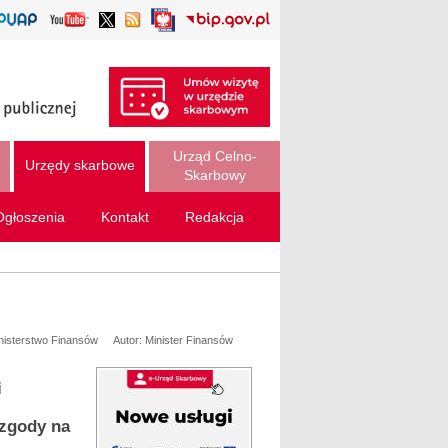
Urząd Celno-
Urzędy skarbowe
Skarbowy
Ogłoszenia
Kontakt
Redakcja
inisterstwo Finansów
Autor: Minister Finansów
i
 zgody na