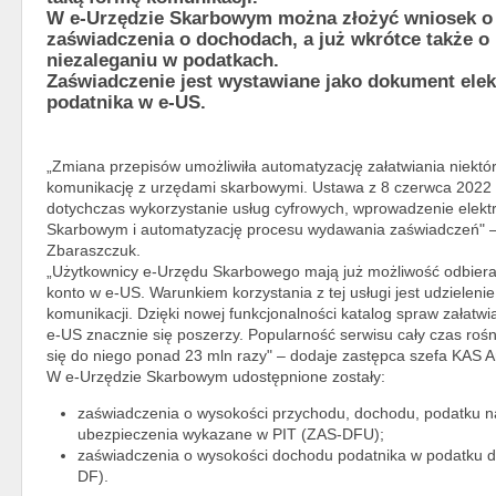
W e-Urzędzie Skarbowym można złożyć wniosek o
zaświadczenia o dochodach, a już wkrótce także o
niezaleganiu w podatkach.
Zaświadczenie jest wystawiane jako dokument elek
podatnika w e-US.
„Zmiana przepisów umożliwiła automatyzację załatwiania niektór
komunikację z urzędami skarbowymi. Ustawa z 8 czerwca 2022 
dotychczas wykorzystanie usług cyfrowych, wprowadzenie elekt
Skarbowym i automatyzację procesu wydawania zaświadczeń" – 
Zbaraszczuk.
„Użytkownicy e-Urzędu Skarbowego mają już możliwość odbieran
konto w e-US. Warunkiem korzystania z tej usługi jest udzieleni
komunikacji. Dzięki nowej funkcjonalności katalog spraw zała
e-US znacznie się poszerzy. Popularność serwisu cały czas rośnie
się do niego ponad 23 mln razy" – dodaje zastępca szefa KAS 
W e-Urzędzie Skarbowym udostępnione zostały:
zaświadczenia o wysokości przychodu, dochodu, podatku n
ubezpieczenia wykazane w PIT (ZAS-DFU);
zaświadczenia o wysokości dochodu podatnika w podatku 
DF).