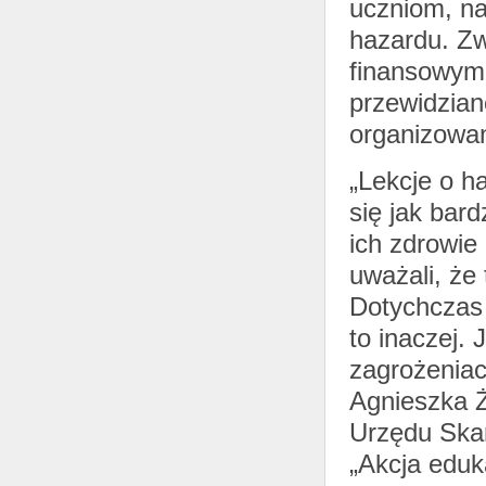
uczniom, na
hazardu. Zw
finansowym 
przewidzian
organizowan
„Lekcje o h
się jak bar
ich zdrowie
uważali, że 
Dotychczas 
to inaczej.
zagrożeniac
Agnieszka Ż
Urzędu Ska
„Akcja eduk