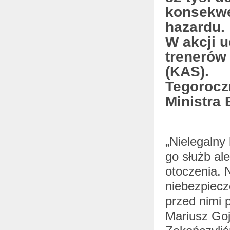
konsekwe
hazardu.
W akcji u
trenerów
(KAS).
Tegorocz
Ministra 
„Nielegalny
go służb al
otoczenia. 
niebezpiecz
przed nimi 
Mariusz Goj