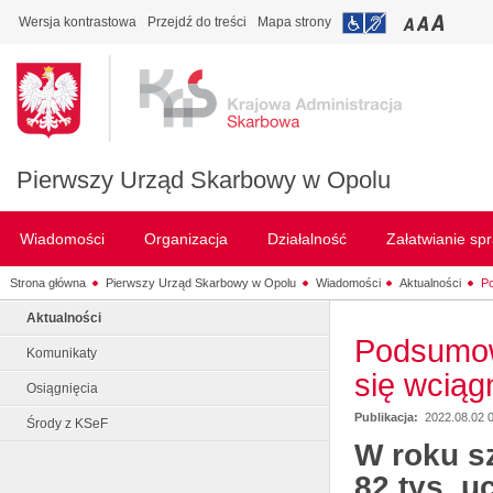
Wersja kontrastowa
Przejdź do treści
Mapa strony
Pierwszy Urząd Skarbowy w Opolu
Wiadomości
Organizacja
Działalność
Załatwianie sp
Strona główna
Pierwszy Urząd Skarbowy w Opolu
Wiadomości
Aktualności
Po
Aktualności
Podsumowa
Komunikaty
się wciąg
Osiągnięcia
Publikacja:
2022.08.02 
Środy z KSeF
W roku s
82 tys. u