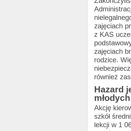
Zakończyliś
Administrac
nielegalneg
zajęciach p
z KAS uczes
podstawowy
zajęciach b
rodzice. Wi
niebezpiecz
również zas
Hazard j
młodych
Akcję kiero
szkół średn
lekcji w 1 