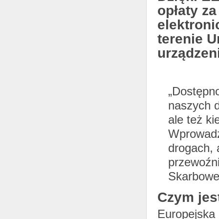
opłaty za
elektron
terenie U
urządzen
„Dostępno
naszych d
ale też k
Wprowadz
drogach, 
przewoźni
Skarbowe
Czym jes
Europejska 