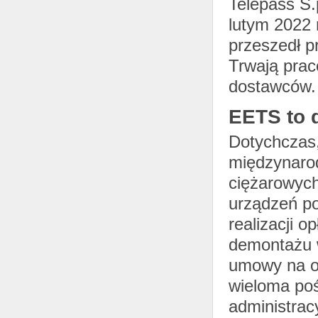
Telepass S
lutym 2022 
przeszedł p
Trwają prac
dostawców.
EETS to 
Dotychczas,
międzynaro
ciężarowych
urządzeń po
realizacji o
demontażu w
umowy na ob
wieloma poś
administrac