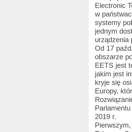
Electronic 
w państwach
systemy pob
jednym dos
urządzenia 
Od 17 paźdz
obszarze po
EETS jest t
jakim jest 
kryje się o
Europy, któ
Rozwiązanie
Parlamentu 
2019 r.
Pierwszym,