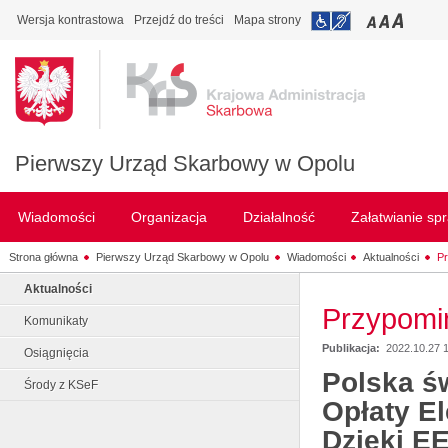
Wersja kontrastowa
Przejdź do treści
Mapa strony
Pierwszy Urząd Skarbowy w Opolu
Wiadomości
Organizacja
Działalność
Załatwianie sp
Strona główna
Pierwszy Urząd Skarbowy w Opolu
Wiadomości
Aktualności
P
Aktualności
Przypomi
Komunikaty
Publikacja:
2022.10.27 
Osiągnięcia
Polska ś
Środy z KSeF
Opłaty El
Dzięki E