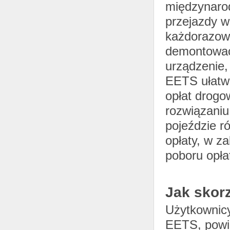
międzynarod
przejazdy w
każdorazowo
demontować
urządzenie,
EETS ułatw
opłat drogo
rozwiązaniu
pojeździe r
opłaty, w za
poboru opła
Jak skor
Użytkownicy
EETS, powi