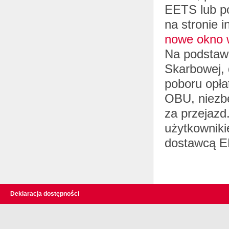
EETS lub p
na stronie 
nowe okno 
Na podstawi
Skarbowej, 
poboru opła
OBU, niezbę
za przejazd
użytkownik
dostawcą 
Deklaracja dostępności