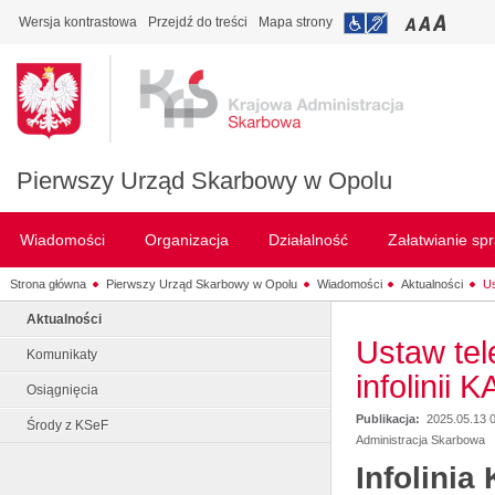
Wersja kontrastowa
Przejdź do treści
Mapa strony
Pierwszy Urząd Skarbowy w Opolu
Wiadomości
Organizacja
Działalność
Załatwianie sp
Strona główna
Pierwszy Urząd Skarbowy w Opolu
Wiadomości
Aktualności
Us
Aktualności
Ustaw tel
Komunikaty
infolinii 
Osiągnięcia
Publikacja:
2025.05.13 
Środy z KSeF
Administracja Skarbowa
Infolinia