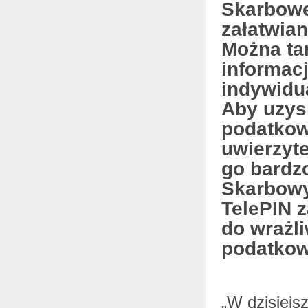
Skarbowe
załatwia
Można ta
informacj
indywidu
Aby uzys
podatkowe
uwierzyt
go bardz
Skarbowy 
TelePIN 
do wrażl
podatkow
„W dzisiejs