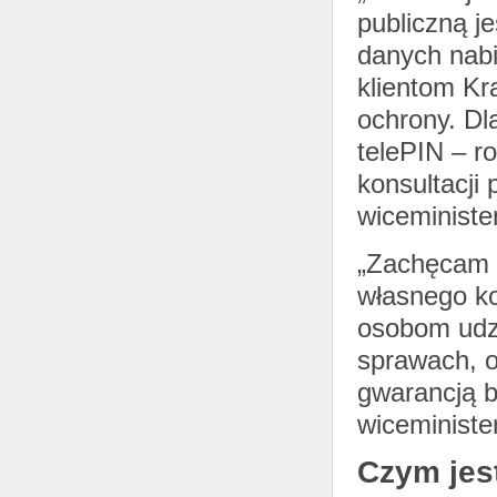
publiczną j
danych nab
klientom Kr
ochrony. Dl
telePIN – r
konsultacji
wiceministe
„Zachęcam o
własnego ko
osobom udzi
sprawach, o
gwarancją b
wiceministe
Czym jest