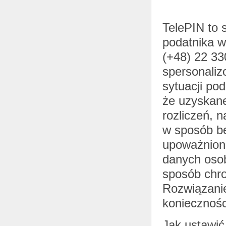
TelePIN to s
podatnika w
(+48) 22 33
spersonali
sytuacji po
że uzyskane
rozliczeń, 
w sposób be
upoważnione
danych oso
sposób chr
Rozwiązanie
koniecznośc
Jak ustawić