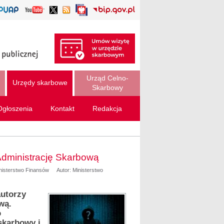
Urząd Celno-
Urzędy skarbowe
Skarbowy
Ogłoszenia
Kontakt
Redakcja
dministrację Skarbową
inisterstwo Finansów
Autor: Ministerstwo
autorzy
wą.
o
skarbowy i