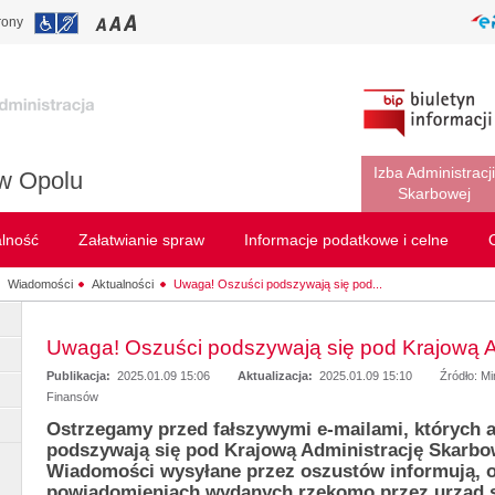
rony
Izba Administracji
w Opolu
Skarbowej
alność
Załatwianie spraw
Informacje podatkowe i celne
Wiadomości
Aktualności
Uwaga! Oszuści podszywają się pod...
Uwaga! Oszuści podszywają się pod Krajową A
Publikacja:
2025.01.09 15:06
Aktualizacja:
2025.01.09 15:10
Źródło: M
Finansów
Ostrzegamy przed fałszywymi e-mailami, których 
podszywają się pod Krajową Administrację Skarbo
Wiadomości wysyłane przez oszustów informują, 
powiadomieniach wydanych rzekomo przez urząd 