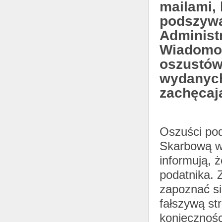
mailami, 
podszywa
Administ
Wiadomoś
oszustów
wydanych
zachęcają
Oszuści pod
Skarbową wy
informują, 
podatnika. Z
zapoznać si
fałszywą st
koniecznośc