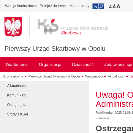
Wersja kontrastowa
Przejdź do treści
Mapa strony
Pierwszy Urząd Skarbowy w Opolu
Wiadomości
Organizacja
Działalność
Załatwianie sp
Strona główna
Pierwszy Urząd Skarbowy w Opolu
Wiadomości
Aktualności
Uw
Aktualności
Uwaga! O
Komunikaty
Administ
Osiągnięcia
Publikacja:
2025.01.09 
Środy z KSeF
Finansów
Ostrzega