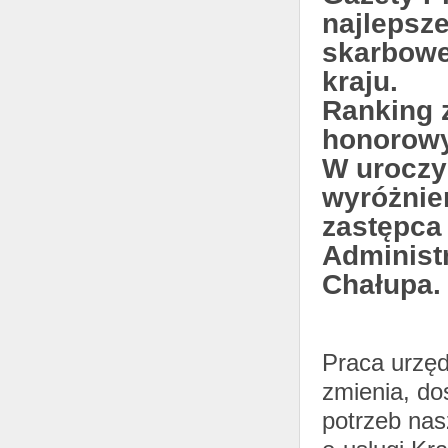
najlepsze
skarbowe
kraju.
Ranking 
honorowy
W uroczy
wyróżnie
zastępca
Administ
Chałupa.
Praca urzęd
zmienia, do
potrzeb nas