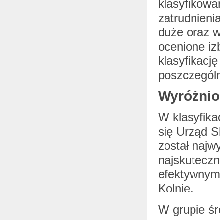
klasyfikowa
zatrudnieni
duże oraz w
ocenione iz
klasyfikacj
poszczególn
Wyróżnio
W klasyfika
się Urząd 
został najwy
najskuteczn
efektywnym
Kolnie.
W grupie śr