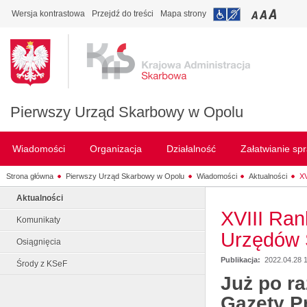
Wersja kontrastowa
Przejdź do treści
Mapa strony
Pierwszy Urząd Skarbowy w Opolu
Wiadomości
Organizacja
Działalność
Załatwianie sp
Strona główna
Pierwszy Urząd Skarbowy w Opolu
Wiadomości
Aktualności
XV
Aktualności
XVIII Ran
Komunikaty
Urzędów 
Osiągnięcia
Publikacja:
2022.04.28 
Środy z KSeF
Już po ra
Gazety P