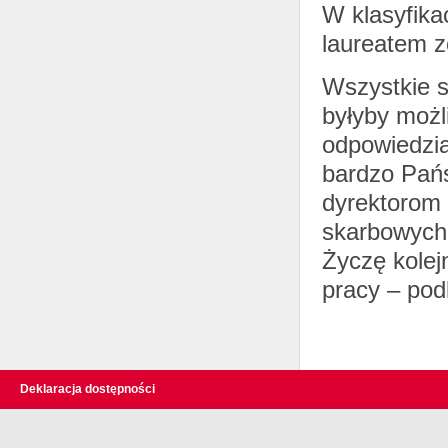
W klasyfika
laureatem z
Wszystkie s
byłyby możl
odpowiedzia
bardzo Pańs
dyrektorom 
skarbowych
Życzę kolej
pracy – pod
Deklaracja dostępności