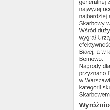
generalnej 
najwyżej oc
najbardziej
Skarbowy w
Wśród dużyc
wygrał Urzą
efektywnoś
Białej, a w
Bemowo.
Nagrody dl
przyznano 
w Warszawie
kategorii s
Skarbowemu 
Wyróżnio