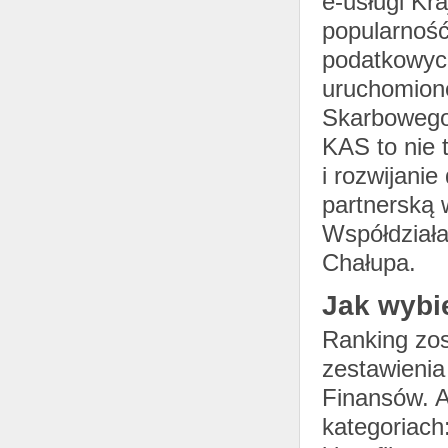
e-usługi Kr
popularność
podatkowych
uruchomion
Skarbowego 
KAS to nie 
i rozwijani
partnerską
Współdziała
Chałupa.
Jak wybi
Ranking zos
zestawienia
Finansów. A
kategoriach