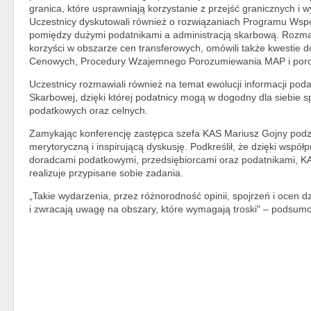
granica, które usprawniają korzystanie z przejść granicznych i
Uczestnicy dyskutowali również o rozwiązaniach Programu Współd
pomiędzy dużymi podatnikami a administracją skarbową. Rozma
korzyści w obszarze cen transferowych, omówili także kwestie
Cenowych, Procedury Wzajemnego Porozumiewania MAP i poro
Uczestnicy rozmawiali również na temat ewolucji informacji podat
Skarbowej, dzięki której podatnicy mogą w dogodny dla siebie 
podatkowych oraz celnych.
Zamykając konferencję zastępca szefa KAS Mariusz Gojny podz
merytoryczną i inspirującą dyskusję. Podkreślił, że dzięki wsp
doradcami podatkowymi, przedsiębiorcami oraz podatnikami, KAS
realizuje przypisane sobie zadania.
„Takie wydarzenia, przez różnorodność opinii, spojrzeń i ocen
i zwracają uwagę na obszary, które wymagają troski" – podsumo