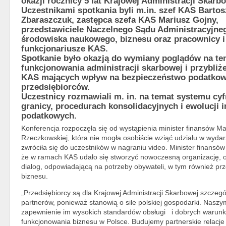
okazji rocznicy 5 lat Krajowej Administracji Skarb
Uczestnikami spotkania byli m.in. szef KAS Bartos
Zbaraszczuk, zastępca szefa KAS Mariusz Gojny,
przedstawiciele Naczelnego Sądu Administracyjne
środowiska naukowego, biznesu oraz pracownicy i
funkcjonariusze KAS.
Spotkanie było okazją do wymiany poglądów na te
funkcjonowania administracji skarbowej i przybliż
KAS mających wpływ na bezpieczeństwo podatko
przedsiębiorców.
Uczestnicy rozmawiali m. in. na temat systemu cy
granicy, procedurach konsolidacyjnych i ewolucji i
podatkowych.
Konferencja rozpoczęła się od wystąpienia minister finansów M
Rzeczkowskiej, która nie mogła osobiście wziąć udziału w wydar
zwróciła się do uczestników w nagraniu video. Minister finansów 
że w ramach KAS udało się stworzyć nowoczesną organizację, 
dialog, odpowiadającą na potrzeby obywateli, w tym również prz
biznesu.
„Przedsiębiorcy są dla Krajowej Administracji Skarbowej szczeg
partnerów, ponieważ stanowią o sile polskiej gospodarki. Naszy
zapewnienie im wysokich standardów obsługi i dobrych warunk
funkcjonowania biznesu w Polsce. Budujemy partnerskie relacje