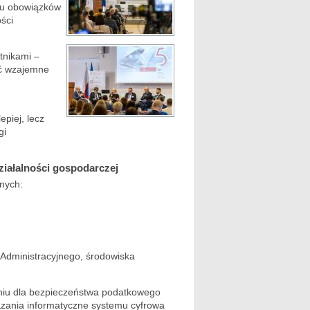
niu obowiązków
ści
tnikami –
ać wzajemne
piej, lecz
gi
ałalności gospodarczej
nych:
 Administracyjnego, środowiska
zeniu dla bezpieczeństwa podatkowego
ązania informatyczne systemu cyfrowa