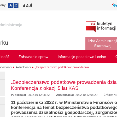
rony
Izba Administracji
rku
Skarbowej
alność
Załatwianie spraw
Informacje podatkowe i celne
adomości
Aktualności
„Bezpieczeństwo podatkowe prowadzenia...
„Bezpieczeństwo podatkowe prowadzenia dział
Konferencja z okazji 5 lat KAS
Publikacja:
2022.10.12 08:22
Aktualizacja:
2022.10.12 08:29
Źródło: K
11 października 2022 r. w Ministerstwie Finansów o
konferencja na temat bezpieczeństwa podatkoweg
prowadzenia działalności gospodarczej, zorganiz