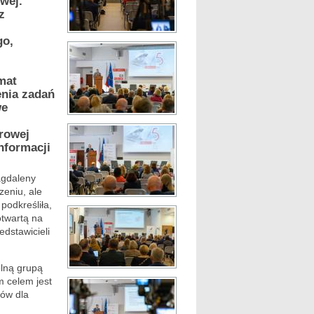
owej.
z
go,
mat
enia zadań
we
frowej
nformacji
agdaleny
zeniu, ale
podkreśliła,
otwartą na
edstawicieli
ólną grupą
m celem jest
ów dla