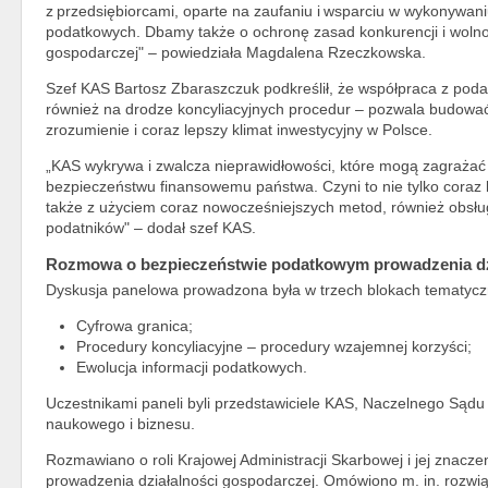
z przedsiębiorcami, oparte na zaufaniu i wsparciu w wykonywa
podatkowych. Dbamy także o ochronę zasad konkurencji i wolno
gospodarczej" – powiedziała Magdalena Rzeczkowska.
Szef KAS Bartosz Zbaraszczuk podkreślił, że współpraca z poda
również na drodze koncyliacyjnych procedur – pozwala budow
zrozumienie i coraz lepszy klimat inwestycyjny w Polsce.
„KAS wykrywa i zwalcza nieprawidłowości, które mogą zagrażać
bezpieczeństwu finansowemu państwa. Czyni to nie tylko coraz le
także z użyciem coraz nowocześniejszych metod, również obsłu
podatników" – dodał szef KAS.
Rozmowa o bezpieczeństwie podatkowym prowadzenia dzi
Dyskusja panelowa prowadzona była w trzech blokach tematycz
Cyfrowa granica;
Procedury koncyliacyjne – procedury wzajemnej korzyści;
Ewolucja informacji podatkowych.
Uczestnikami paneli byli przedstawiciele KAS, Naczelnego Sądu
naukowego i biznesu.
Rozmawiano o roli Krajowej Administracji Skarbowej i jej znac
prowadzenia działalności gospodarczej. Omówiono m. in. rozwi