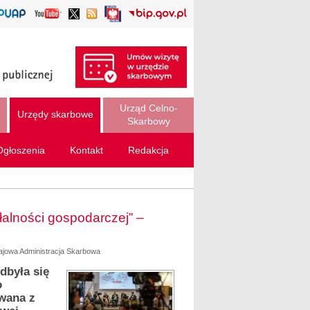
Urząd Celno-
Urzędy skarbowe
Skarbowy
Ogłoszenia
Kontakt
Redakcja
alności gospodarczej” –
rajowa Administracja Skarbowa
dbyła się
o
owana z