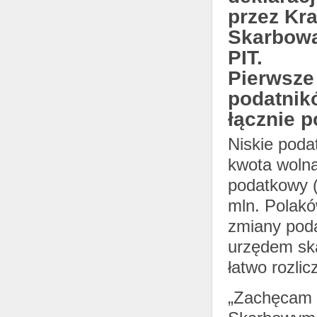
przez Kr
Skarbową
PIT.
Pierwsze 
podatnik
łącznie 
Niskie poda
kwota wolna
podatkowy (1
mln. Polakó
zmiany poda
urzędem ska
łatwo rozli
„Zachęcam d