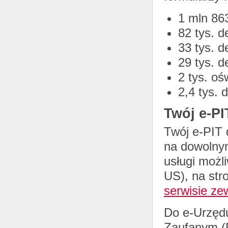
1 mln 863
82 tys. d
33 tys. d
29 tys. d
2 tys. o
2,4 tys. 
Twój e-PI
Twój e-PIT 
na dowolnym
usługi możl
US), na str
serwisie ze
Do e-Urzęd
Zaufanym (