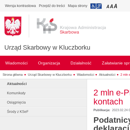
Wersja kontrastowa
Przejdź do treści
Mapa strony
Urząd Skarbowy w Kluczborku
Wiadomości
Organizacja
Działalność
Załatwianie sp
Strona główna
Urząd Skarbowy w Kluczborku
Wiadomości
Aktualności
2 mln 
Aktualności
2 mln e-P
Komunikaty
kontach
Osiągnięcia
Publikacja:
2023.02.24 
Środy z KSeF
Podatnicy
deklarac