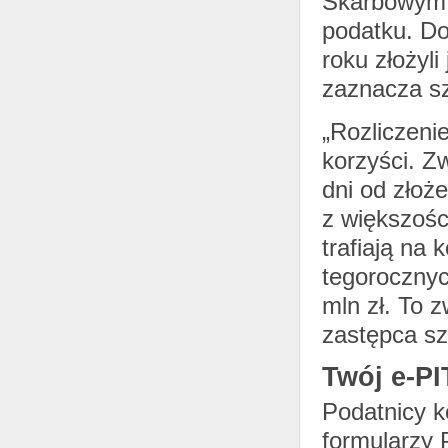
Skarbowym, 
podatku. Do
roku złożyli
zaznacza sz
„Rozliczeni
korzyści. Z
dni od złoże
z większośc
trafiają na
tegorocznyc
mln zł. To z
zastępca s
Twój e-PI
Podatnicy ko
formularzy 