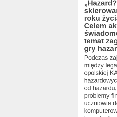
„Hazard? 
skierowa
roku życi
Celem akc
świadomo
temat zag
gry haza
Podczas zaj
między lega
opolskiej K
hazardowych
od hazardu,
problemy fi
uczniowie d
komputerow