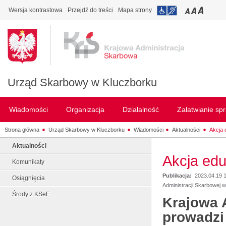
Wersja kontrastowa
Przejdź do treści
Mapa strony
Urząd Skarbowy w Kluczborku
Wiadomości
Organizacja
Działalność
Załatwianie sp
Strona główna
Urząd Skarbowy w Kluczborku
Wiadomości
Aktualności
Akcja 
Aktualności
Akcja edu
Komunikaty
Publikacja:
2023.04.19 
Osiągnięcia
Administracji Skarbowej 
Środy z KSeF
Krajowa 
prowadzi