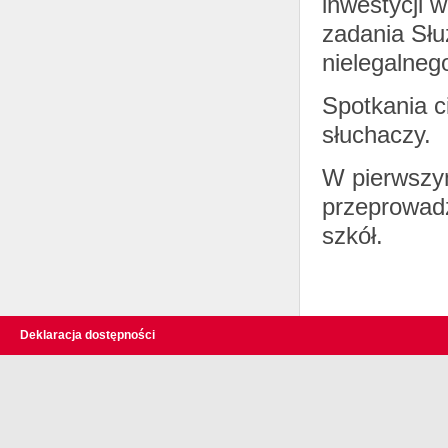
inwestycji 
zadania Słu
nielegalneg
Spotkania c
słuchaczy.
W pierwszym
przeprowadz
szkół.
Deklaracja dostępności