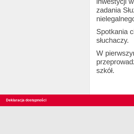
inwestycji 
zadania Słu
nielegalneg
Spotkania c
słuchaczy.
W pierwszym
przeprowadz
szkół.
Deklaracja dostępności