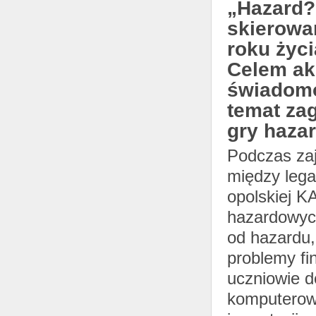
„Hazard? 
skierowa
roku życi
Celem akc
świadomo
temat zag
gry haza
Podczas zaj
między lega
opolskiej K
hazardowych
od hazardu,
problemy fi
uczniowie d
komputerow