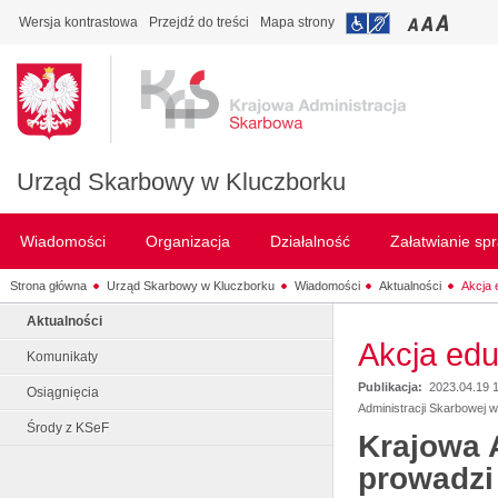
Wersja kontrastowa
Przejdź do treści
Mapa strony
Urząd Skarbowy w Kluczborku
Wiadomości
Organizacja
Działalność
Załatwianie sp
Strona główna
Urząd Skarbowy w Kluczborku
Wiadomości
Aktualności
Akcja 
Aktualności
Akcja edu
Komunikaty
Publikacja:
2023.04.19 
Osiągnięcia
Administracji Skarbowej 
Środy z KSeF
Krajowa 
prowadzi