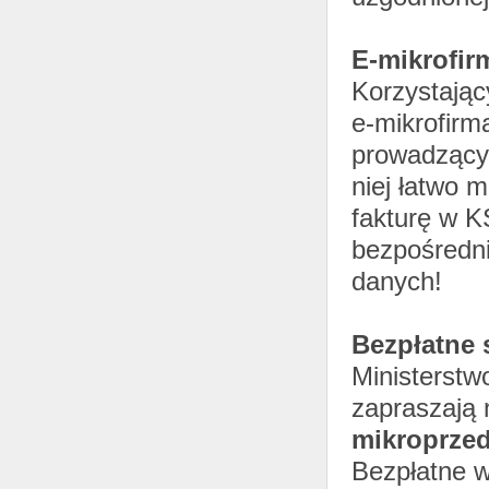
E-mikrofir
Korzystając
e-mikrofirm
prowadzącyc
niej łatwo 
fakturę w K
bezpośredni
danych!
Bezpłatne 
Ministerstw
zapraszają 
mikroprze
Bezpłatne w