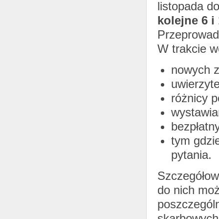
listopada d
kolejne 6 i
Przeprowadz
W trakcie w
nowych z
uwierzyt
różnicy p
wystawia
bezpłatn
tym gdzi
pytania.
Szczegółowe
do nich moż
poszczególn
skarbowych