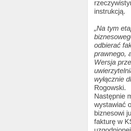
rzeczywisty
instrukcją.
„Na tym eta
biznesowego
odbierać fa
prawnego, a
Wersja prze
uwierzyteln
wyłącznie d
Rogowski.
Następnie m
wystawiać or
biznesowi j
fakturę w K
uzgodnionej