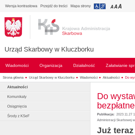
Wersja kontrastowa
Przejdź do treści
Mapa strony
Urząd Skarbowy w Kluczborku
Wiadomości
Organizacja
Działalność
Załatwianie sp
Strona główna
Urząd Skarbowy w Kluczborku
Wiadomości
Aktualności
Do wys
Aktualności
Do wystaw
Komunikaty
bezpłatne
Osiągnięcia
Publikacja:
2023.11.27 
Środy z KSeF
Administracji Skarbowej 
Już tera