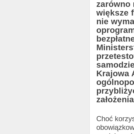
zarówno m
większe 
nie wyma
oprogram
bezpłatn
Minister
przetest
samodziel
Krajowa 
ogólnopol
przybliż
założeni
Choć korzys
obowiązkowe