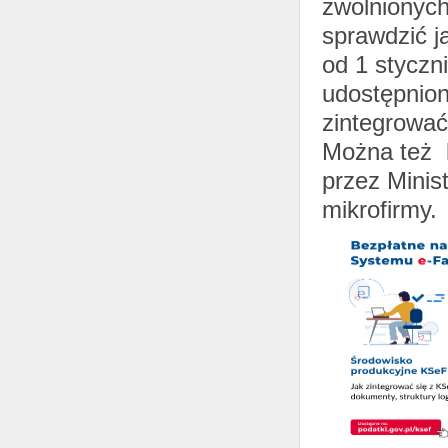
zwolnionych 
sprawdzić j
od 1 styczn
udostępnion
zintegrowa
Można też k
przez Minis
mikrofirmy.