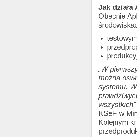
Jak działa
Obecnie Apl
środowiska
testowy
przedpr
produkcy
„W pierwszy
można oswoi
systemu. Wa
prawdziwyc
wszystkich"
KSeF w Mini
Kolejnym kr
przedproduk