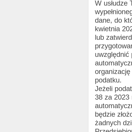
W usłudze T
wypełnione
dane, do kt
kwietnia 20
lub zatwier
przygotowa
uwzględnić p
automatyczn
organizację
podatku.
Jeżeli poda
38 za 2023 
automatycz
będzie złoż
żadnych dzi
Przedsiębio