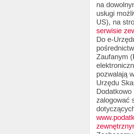
na dowolnym
usługi możl
US), na str
serwisie ze
Do e-Urzęd
pośrednictwe
Zaufanym (
elektronicz
pozwalają w
Urzędu Ska
Dodatkowo 
zalogować s
dotyczących
www.podatki
zewnętrzny