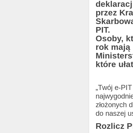
deklarac
przez Kr
Skarbową
PIT.
Osoby, kt
rok mają 
Minister
które uła
„Twój e-PIT
najwygodnie
złożonych d
do naszej u
Rozlicz P