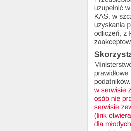
uzupełnić w
KAS, w szc
uzyskania p
odliczeń, z
zaakceptowa
Skorzysta
Ministerstw
prawidłowe
podatników.
w serwisie
osób nie pr
serwisie ze
(link otwie
dla młodych