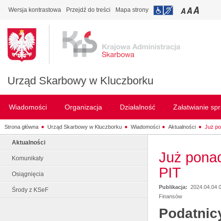
Wersja kontrastowa
Przejdź do treści
Mapa strony
Urząd Skarbowy w Kluczborku
Wiadomości
Organizacja
Działalność
Załatwianie sp
Strona główna
Urząd Skarbowy w Kluczborku
Wiadomości
Aktualności
Już po
Aktualności
Już ponad
Komunikaty
PIT
Osiągnięcia
Publikacja:
2024.04.04 
Środy z KSeF
Finansów
Podatnicy