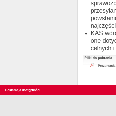
sprawozd
przesyłan
powstani
najczęśc
KAS wdro
one dotyc
celnych 
Pliki do pobrania
Prezentacja 
Deklaracja dostępności