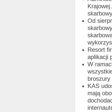
Krajowej
skarbow
Od sierp
skarbowy
skarbową
wykorzys
Resort f
aplikacji
W ramach
wszystkie
broszury 
KAS udos
mają obo
dochodac
internaut