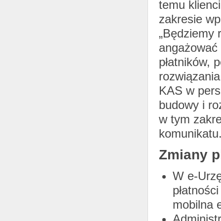
temu klienc
zakresie w
„Będziemy r
angażować i
płatników, 
rozwiązania
KAS w pers
budowy i ro
w tym zakre
komunikatu
Zmiany p
W e-Urzę
płatności
mobilna 
Administr