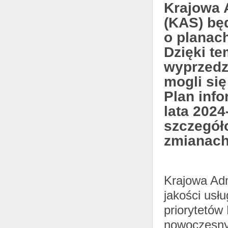
Krajowa 
(KAS) bę
o planac
Dzięki te
wyprzedz
mogli się
Plan inf
lata 2024
szczegół
zmianach
Krajowa Ad
jakości usł
priorytetów
nowoczesnyc