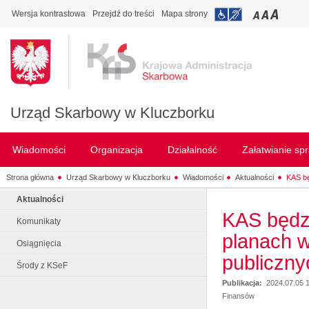
Wersja kontrastowa
Przejdź do treści
Mapa strony
Urząd Skarbowy w Kluczborku
Wiadomości
Organizacja
Działalność
Załatwianie sp
Strona główna
Urząd Skarbowy w Kluczborku
Wiadomości
Aktualności
KAS bę
Aktualności
KAS będz
Komunikaty
planach w
Osiągnięcia
publiczny
Środy z KSeF
Publikacja:
2024.07.05 
Finansów