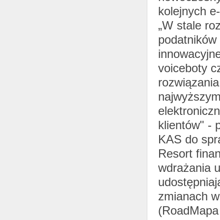
kolejnych e-
„W stale ro
podatników 
innowacyjne 
voiceboty c
rozwiązania
najwyższym
elektronicz
klientów" -
KAS do spra
Resort fina
wdrażania u
udostępniaj
zmianach w 
(RoadMapa I