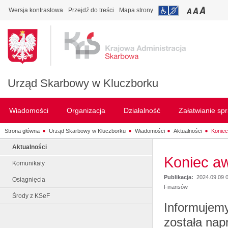
Wersja kontrastowa
Przejdź do treści
Mapa strony
Urząd Skarbowy w Kluczborku
Wiadomości
Organizacja
Działalność
Załatwianie sp
Strona główna
Urząd Skarbowy w Kluczborku
Wiadomości
Aktualności
Koniec 
Aktualności
Koniec awa
Komunikaty
Publikacja:
2024.09.09 
Osiągnięcia
Finansów
Środy z KSeF
Informujemy
została nap