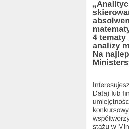
„Analityc
skierowa
absolwen
matematyk
4 tematy
analizy 
Na najle
Ministers
Interesujes
Data) lub f
umiejętnośc
konkursowyc
współtworz
stażu w Min