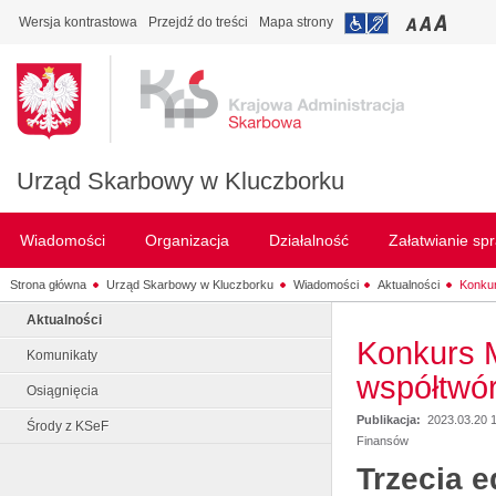
Wersja kontrastowa
Przejdź do treści
Mapa strony
Urząd Skarbowy w Kluczborku
Wiadomości
Organizacja
Działalność
Załatwianie sp
Strona główna
Urząd Skarbowy w Kluczborku
Wiadomości
Aktualności
Konkur
Aktualności
Konkurs M
Komunikaty
współtwó
Osiągnięcia
Publikacja:
2023.03.20 
Środy z KSeF
Finansów
Trzecia 