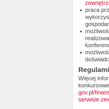
zewnętrz
praca pr
wykorzys
gospodar
możliwoś
realizow
konferen
możliwoś
doświadc
Regulami
Więcej info
konkursowe 
gov.pl/finan
serwisie ze