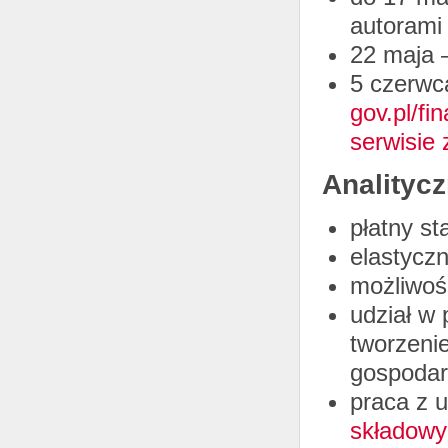
autorami
22 maja 
5 czerwca
gov.pl/fi
serwisie
Analityc
płatny st
elastyczn
możliwoś
udział w 
tworzeni
gospodar
praca z 
składowy