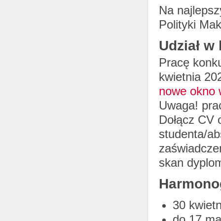
Na najlepsz
Polityki Ma
Udział w
Pracę konku
kwietnia 20
nowe okno 
Uwaga! prac
Dołącz CV o
studenta/ab
zaświadczen
skan dyplom
Harmono
30 kwietn
do 17 maj