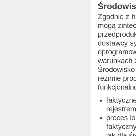
Środowis
Zgodnie z 
mogą zinteg
przedprodu
dostawcy s
oprogramow
warunkach z
Środowisko
reżimie pro
funkcjonaln
faktyczne
rejestrem
proces l
faktyczny
jak dla 