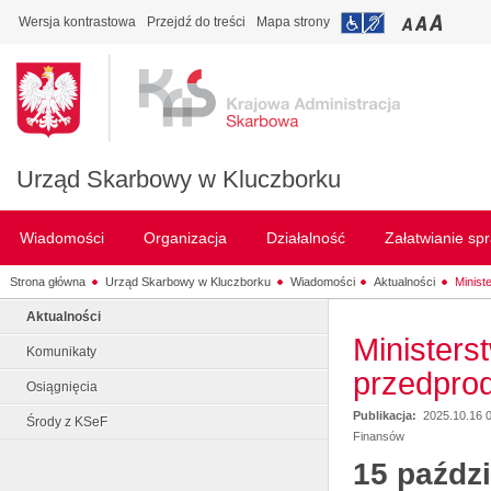
Wersja kontrastowa
Przejdź do treści
Mapa strony
Urząd Skarbowy w Kluczborku
Wiadomości
Organizacja
Działalność
Załatwianie sp
Strona główna
Urząd Skarbowy w Kluczborku
Wiadomości
Aktualności
Minist
Aktualności
Ministers
Komunikaty
przedpro
Osiągnięcia
Publikacja:
2025.10.16 
Środy z KSeF
Finansów
15 paździ