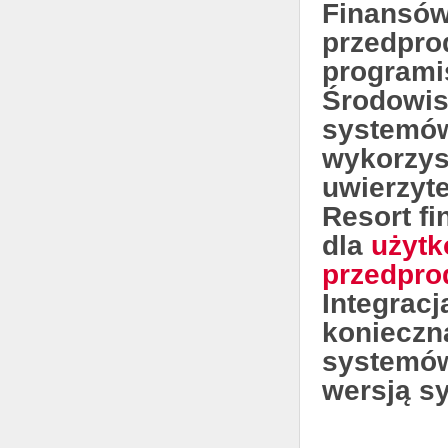
Finansów
przedpro
programi
Środowis
systemów
wykorzys
uwierzyte
Resort f
dla
użytk
przedpro
Integracj
konieczn
systemów
wersją s