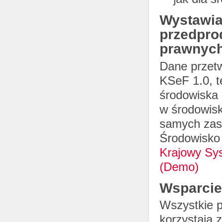
Wystawia
przedpro
prawnych
Dane przetw
KSeF 1.0, t
środowiska 
w środowisk
samych zas
Środowisko 
Krajowy Sys
(Demo)
Wsparcie
Wszystkie p
korzystają 