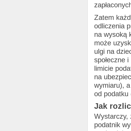
zapłaconych
Zatem każdy
odliczenia p
na wysoką k
może uzyska
ulgi na dzi
społeczne i
limicie pod
na ubezpiec
wymiaru), a 
od podatku 
Jak rozli
Wystarczy,
podatnik wy