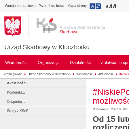
Wersja kontrastowa
Przejdź do treści
Mapa strony
Urząd Skarbowy w Kluczborku
Wiadomości
Organizacja
Działalność
Załatwianie sp
Strona główna
Urząd Skarbowy w Kluczborku
Wiadomości
Aktualności
#Niski
Aktualności
#NiskiePo
Komunikaty
możliwości
Osiągnięcia
Publikacja:
2023.03.02 
Środy z KSeF
Od 15 lut
rozliczen