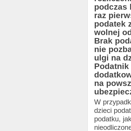
podczas k
raz pierw
podatek 
wolnej od
Brak poda
nie pozba
ulgi na dz
Podatnik 
dodatkow
na powsz
ubezpiec
W przypadku
dzieci poda
podatku, ja
nieodliczon