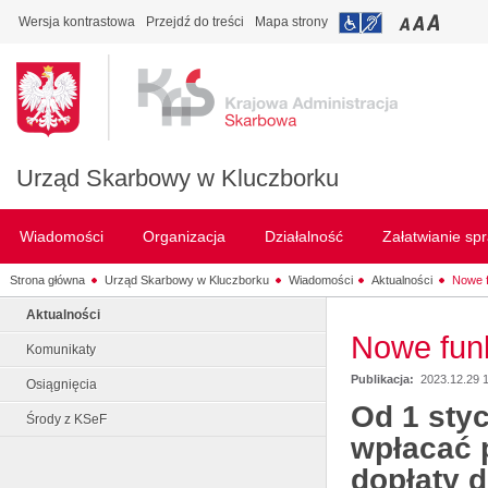
Wersja kontrastowa
Przejdź do treści
Mapa strony
Urząd Skarbowy w Kluczborku
Wiadomości
Organizacja
Działalność
Załatwianie sp
Strona główna
Urząd Skarbowy w Kluczborku
Wiadomości
Aktualności
Nowe 
Aktualności
Nowe fun
Komunikaty
Publikacja:
2023.12.29 
Osiągnięcia
Od 1 styc
Środy z KSeF
wpłacać 
dopłaty d