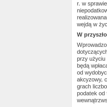
r. w sprawi
niepodatkow
realizowana
wejdą w życ
W przyszło
Wprowadzon
dotyczących
przy użyci
będą wpłaca
od wydobyci
akcyzowy, c
grach liczbo
podatek od 
wewnątrzwsp