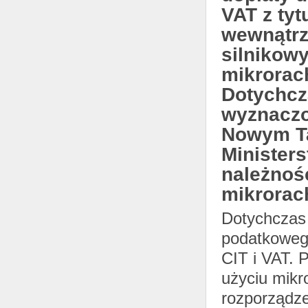
VAT z tyt
wewnątrz
silnikow
mikrorac
Dotychcza
wyznaczo
Nowym T
Ministers
należnośc
mikrorac
Dotychczas 
podatkowego
CIT i VAT. 
użyciu mik
rozporządze