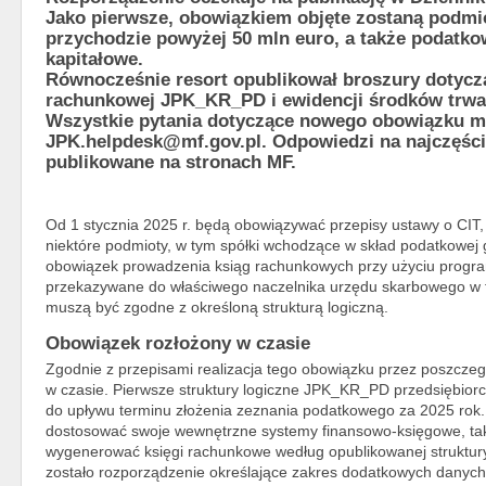
Jako pierwsze, obowiązkiem objęte zostaną podmi
przychodzie powyżej 50 mln euro, a także podatk
kapitałowe.
Równocześnie resort opublikował broszury dotycząc
rachunkowej JPK_KR_PD i ewidencji środków trwa
Wszystkie pytania dotyczące nowego obowiązku mo
JPK.helpdesk@mf.gov.pl. Odpowiedzi na najczęści
publikowane na stronach MF.
Od 1 stycznia 2025 r. będą obowiązywać przepisy ustawy o CIT,
niektóre podmioty, w tym spółki wchodzące w skład podatkowej 
obowiązek prowadzenia ksiąg rachunkowych przy użyciu progr
przekazywane do właściwego naczelnika urzędu skarbowego w fo
muszą być zgodne z określoną strukturą logiczną.
Obowiązek rozłożony w czasie
Zgodnie z przepisami realizacja tego obowiązku przez poszczeg
w czasie. Pierwsze struktury logiczne JPK_KR_PD przedsiębiorcy
do upływu terminu złożenia zeznania podatkowego za 2025 rok
dostosować swoje wewnętrzne systemy finansowo-księgowe, tak
wygenerować księgi rachunkowe według opublikowanej struktur
zostało rozporządzenie określające zakres dodatkowych danyc