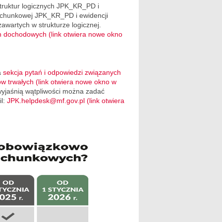
struktur logicznych JPK_KR_PD i
rachunkowej JPK_KR_PD i ewidencji
awartych w strukturze logicznej.
h dochodowych (link otwiera nowe okno
a
sekcja pytań i odpowiedzi związanych
ów trwałych (link otwiera nowe okno w
 wyjaśnią wątpliwości można zadać
il:
JPK.helpdesk@mf.gov.pl (link otwiera