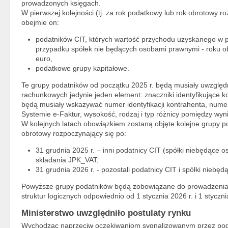
prowadzonych księgach.
W pierwszej kolejności (tj. za rok podatkowy lub rok obrotowy r
obejmie on:
podatników CIT, których wartość przychodu uzyskanego w
przypadku spółek nie będących osobami prawnymi - roku o
euro,
podatkowe grupy kapitałowe.
Te grupy podatników od początku 2025 r. będą musiały uwzględni
rachunkowych jedynie jeden element: znaczniki identyfikujące ko
będą musiały wskazywać numer identyfikacji kontrahenta, numer
Systemie e-Faktur, wysokość, rodzaj i typ różnicy pomiędzy wy
W kolejnych latach obowiązkiem zostaną objęte kolejne grupy po
obrotowy rozpoczynający się po:
31 grudnia 2025 r. – inni podatnicy CIT (spółki niebędące
składania JPK_VAT,
31 grudnia 2026 r. - pozostali podatnicy CIT i spółki nieb
Powyższe grupy podatników będą zobowiązane do prowadzenia 
struktur logicznych odpowiednio od 1 stycznia 2026 r. i 1 styczni
Ministerstwo uwzględniło postulaty rynku
Wychodząc naprzeciw oczekiwaniom sygnalizowanym przez pod