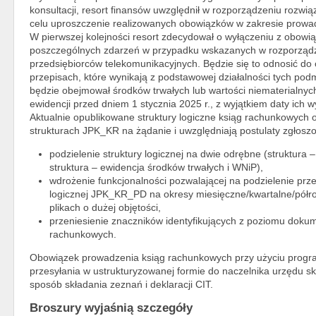
konsultacji, resort finansów uwzględnił w rozporządzeniu rozwi
celu uproszczenie realizowanych obowiązków w zakresie prowa
W pierwszej kolejności resort zdecydował o wyłączeniu z obow
poszczególnych zdarzeń w przypadku wskazanych w rozporządz
przedsiębiorców telekomunikacyjnych. Będzie się to odnosić d
przepisach, które wynikają z podstawowej działalności tych po
będzie obejmował środków trwałych lub wartości niematerialny
ewidencji przed dniem 1 stycznia 2025 r., z wyjątkiem daty ich w
Aktualnie opublikowane struktury logiczne ksiąg rachunkowych 
strukturach JPK_KR na żądanie i uwzględniają postulaty zgłoszon
podzielenie struktury logicznej na dwie odrębne (struktur
struktura – ewidencja środków trwałych i WNiP),
wdrożenie funkcjonalności pozwalającej na podzielenie prz
logicznej JPK_KR_PD na okresy miesięczne/kwartalne/półroc
plikach o dużej objętości,
przeniesienie znaczników identyfikujących z poziomu doku
rachunkowych.
Obowiązek prowadzenia ksiąg rachunkowych przy użyciu prog
przesyłania w ustrukturyzowanej formie do naczelnika urzędu 
sposób składania zeznań i deklaracji CIT.
Broszury wyjaśnią szczegóły