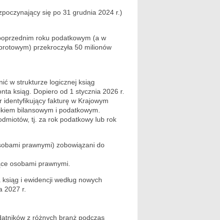
ozpoczynający się po 31 grudnia 2024 r.)
 poprzednim roku podatkowym (a w
brotowym) przekroczyła 50 milionów
ć w strukturze logicznej ksiąg
nta ksiąg. Dopiero od 1 stycznia 2026 r.
 identyfikujący fakturę w Krajowym
nikiem bilansowym i podatkowym.
dmiotów, tj. za rok podatkowy lub rok
 osobami prawnymi) zobowiązani do
ędące osobami prawnymi.
ksiąg i ewidencji według nowych
a 2027 r.
atników z różnych branż podczas