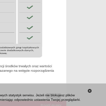
ji środków trwałych oraz wartości
kazanego na wstępie rozporządzenia
Zamknij
ch statystyk serwisu. Jeżeli nie blokujesz plików
« Powrót
informacj
ieniając odpowiednio ustawienia Twojej przeglądarki.
o plikach
Przejdź do góry