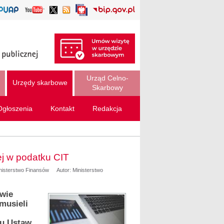
Urząd Celno-
Urzędy skarbowe
Skarbowy
Ogłoszenia
Kontakt
Redakcja
j w podatku CIT
inisterstwo Finansów
Autor: Ministerstwo
awie
musieli
u Ustaw.