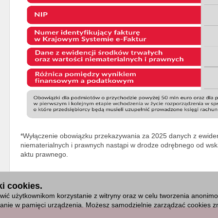
*Wyłączenie obowiązku przekazywania za 2025 danych z ewidenc
niematerialnych i prawnych nastąpi w drodze odrębnego od ws
aktu prawnego.
i cookies.
ić użytkownikom korzystanie z witryny oraz w celu tworzenia anonimowy
isanie w pamięci urządzenia. Możesz samodzielnie zarządzać cookies zm