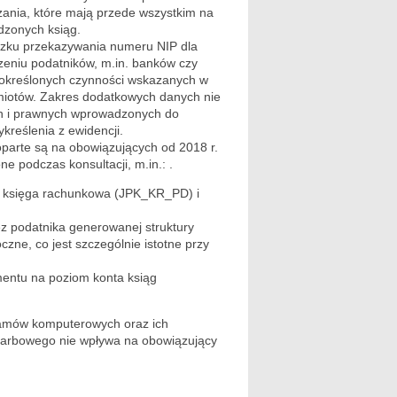
ązania, które mają przede wszystkim na
dzonych ksiąg.
iązku przekazywania numeru NIP dla
eniu podatników, m.in. banków czy
o określonych czynności wskazanych w
dmiotów. Zakres dodatkowych danych nie
ch i prawnych wprowadzonych do
ykreślenia z ewidencji.
oparte są na obowiązujących od 2018 r.
e podczas konsultacji, m.in.: .
a – księga rachunkowa (JPK_KR_PD) i
ez podatnika generowanej struktury
zne, co jest szczególnie istotne przy
mentu na poziom konta ksiąg
ramów komputerowych oraz ich
skarbowego nie wpływa na obowiązujący