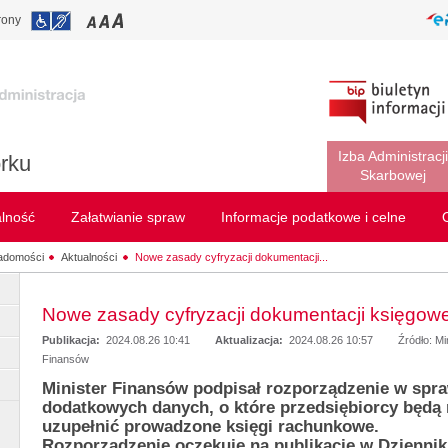
rony
Izba Administracji
rku
Skarbowej
alność
Załatwianie spraw
Informacje podatkowe i celne
adomości
Aktualności
Nowe zasady cyfryzacji dokumentacji...
Nowe zasady cyfryzacji dokumentacji księgowe
Publikacja:
2024.08.26 10:41
Aktualizacja:
2024.08.26 10:57
Źródło: M
Finansów
Minister Finansów podpisał rozporządzenie w spr
dodatkowych danych, o które przedsiębiorcy będą 
uzupełnić prowadzone księgi rachunkowe.
Rozporządzenie oczekuje na publikację w Dziennik