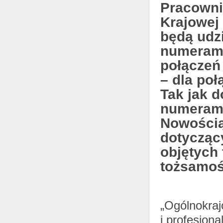
Pracowni
Krajowej 
będą udzi
numerami:
połączeń
– dla poł
Tak jak 
numerami
Nowością
dotycząc
objętych
tożsamoś
„Ogólnokraj
i profesjon