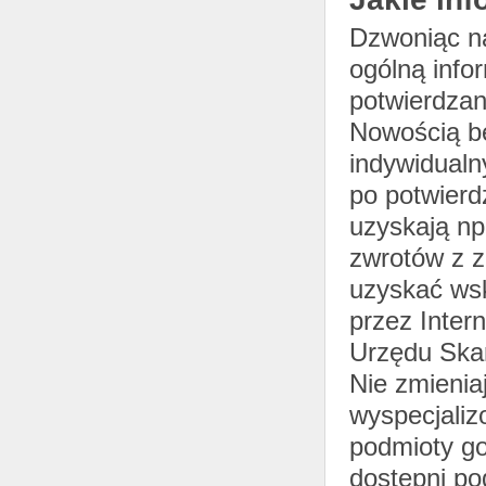
Dzwoniąc na
ogólną info
potwierdzan
Nowością bę
indywidualn
po potwierd
uzyskają np.
zwrotów z z
uzyskać wsk
przez Inter
Urzędu Ska
Nie zmieniaj
wyspecjali
podmioty g
dostępni p