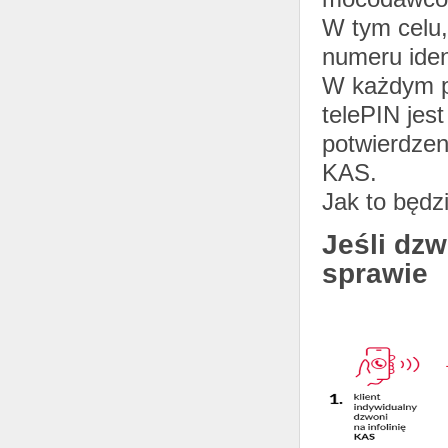
W tym celu,
numeru iden
W każdym p
telePIN jes
potwierdzen
KAS.
Jak to będz
Jeśli dz
sprawie