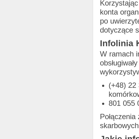
Korzystając
konta organ
po uwierzyt
dotyczące s
Infolinia
W ramach in
obsługiwały
wykorzysty
(+48) 22 
komórko
801 055 0
Połączenia
skarbowych 
Jakie in