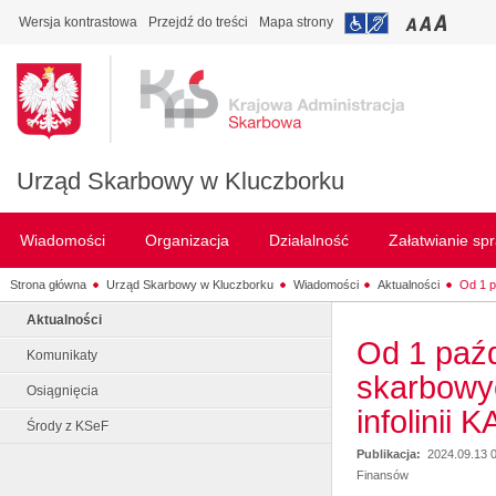
Wersja kontrastowa
Przejdź do treści
Mapa strony
Urząd Skarbowy w Kluczborku
Wiadomości
Organizacja
Działalność
Załatwianie sp
Strona główna
Urząd Skarbowy w Kluczborku
Wiadomości
Aktualności
Od 1 p
Aktualności
Od 1 paź
Komunikaty
skarbowyc
Osiągnięcia
infolinii 
Środy z KSeF
Publikacja:
2024.09.13 
Finansów