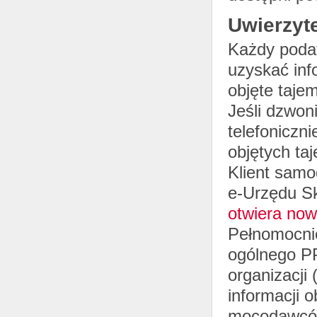
Uwierzyt
Każdy podat
uzyskać inf
objęte taje
Jeśli dzwon
telefoniczn
objętych ta
Klient samo
e-Urzędu S
otwiera now
Pełnomocnic
ogólnego PP
organizacji
informacji 
mocodawców 