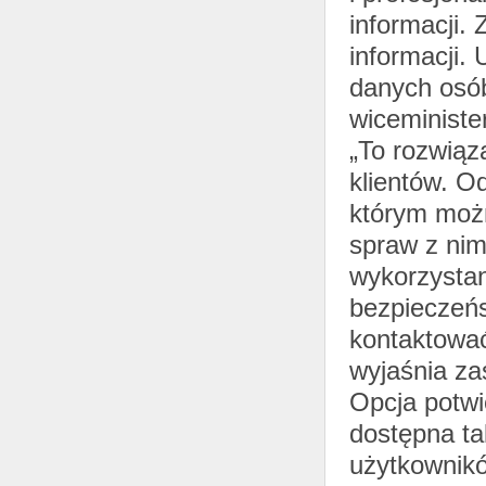
informacji.
informacji.
danych osób 
wiceministe
„To rozwiąz
klientów. O
którym możn
spraw z nimi
wykorzystan
bezpieczeńs
kontaktować
wyjaśnia za
Opcja potwi
dostępna ta
użytkownikó