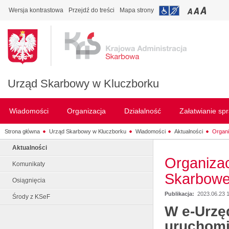
Wersja kontrastowa
Przejdź do treści
Mapa strony
Urząd Skarbowy w Kluczborku
Wiadomości
Organizacja
Działalność
Załatwianie sp
Strona główna
Urząd Skarbowy w Kluczborku
Wiadomości
Aktualności
Organi
Aktualności
Organizac
Komunikaty
Skarbowe
Osiągnięcia
Publikacja:
2023.06.23 
Środy z KSeF
W e-Urzę
uruchomi