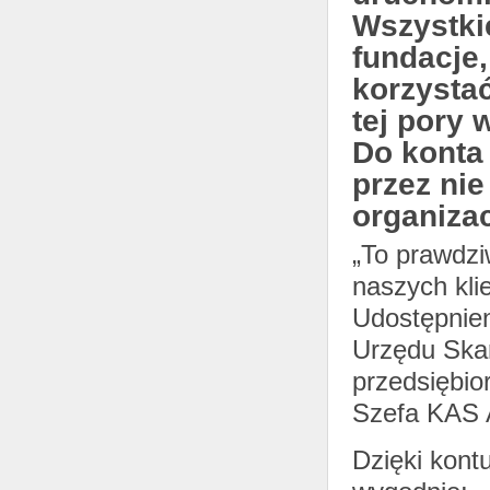
Wszystkie
fundacje
korzysta
tej pory
Do konta
przez nie
organizac
„To prawdzi
naszych kli
Udostępnieni
Urzędu Ska
przedsiębio
Szefa KAS 
Dzięki kont