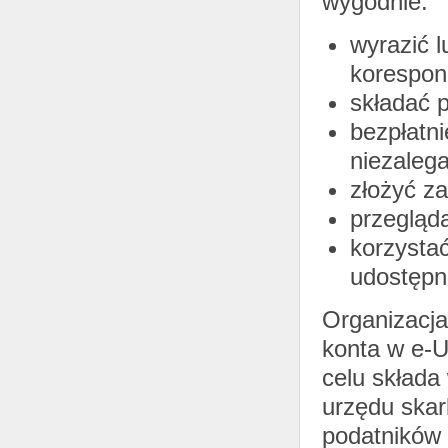
wygodnie:
wyrazić 
korespon
składać p
bezpłatn
niezaleg
złożyć z
przegląda
korzystać
udostępn
Organizacj
konta w e-U
celu składa
urzędu ska
podatników 