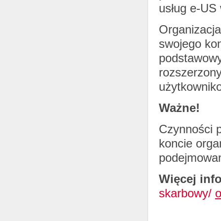
usług e-US 
Organizacj
swojego kon
podstawowy
rozszerzon
użytkowniko
Ważne!
Czynności 
koncie orga
podejmowane
Więcej inf
skarbowy/
o