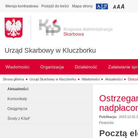
Wersja kontrastowa
Przejdź do treści
Mapa strony
Urząd Skarbowy w Kluczborku
Wiadomości
Organizacja
Działalność
Załatwianie sp
Strona główna
Urząd Skarbowy w Kluczborku
Wiadomości
Aktualności
Ostrze
Aktualności
Ostrzegam
Komunikaty
nadpłacon
Osiągnięcia
Publikacja:
2023.12.01 
Środy z KSeF
Finansów
Pocztą el