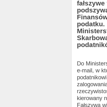
fałszywe
podszywa
Finansów 
podatku.
Minister
Skarbowa
podatnik
Do Minister
e-mail, w k
podatnikowi
zalogowania
rzeczywistoś
kierowany n
Fałszywa wi