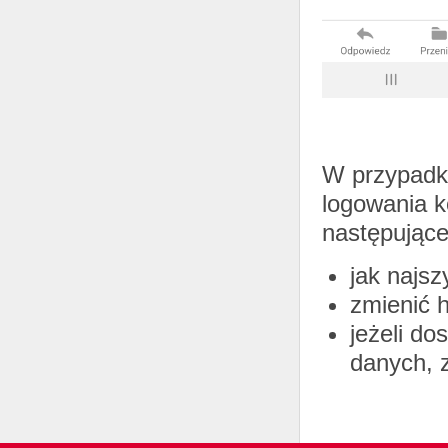
W przypadku
logowania k
następujące
jak najs
zmienić 
jeżeli do
danych, z