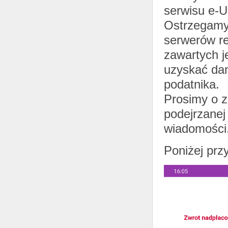
serwisu e-U
Ostrzegamy,
serwerów re
zawartych j
uzyskać dan
podatnika.
Prosimy o z
podejrzanej
wiadomości
Poniżej prz