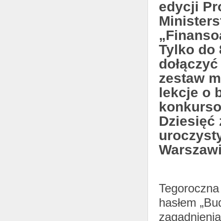
edycji P
Minister
„Finanso
Tylko do
dołączyć
zestaw m
lekcje o
konkurso
Dziesięć
uroczysty
Warszawi
Tegoroczna 
hasłem „Bud
zagadnienia