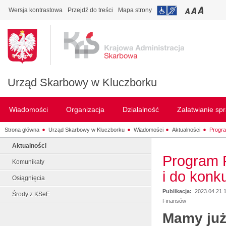
Wersja kontrastowa
Przejdź do treści
Mapa strony
Urząd Skarbowy w Kluczborku
Wiadomości
Organizacja
Działalność
Załatwianie sp
Strona główna
Urząd Skarbowy w Kluczborku
Wiadomości
Aktualności
Progra
Aktualności
Program 
Komunikaty
i do konk
Osiągnięcia
Publikacja:
2023.04.21 
Środy z KSeF
Finansów
Mamy już