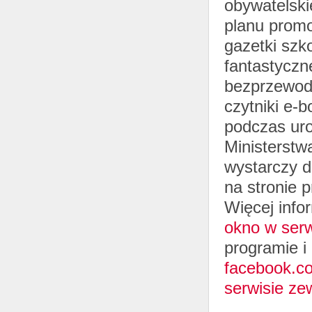
obywatelski
planu promo
gazetki szk
fantastyczn
bezprzewodo
czytniki e-
podczas uro
Ministerstw
wystarczy d
na stronie 
Więcej info
okno w ser
programie i
facebook.co
serwisie ze