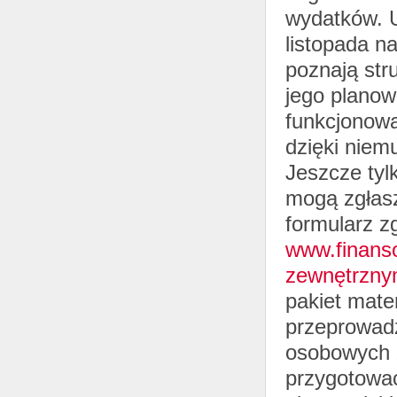
wydatków. U
listopada n
poznają str
jego planow
funkcjonowa
dzięki niem
Jeszcze tyl
mogą zgłasz
formularz z
www.finanso
zewnętrzny
pakiet mate
przeprowadz
osobowych z
przygotować