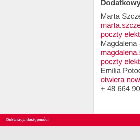
Dodatkowyc
Marta Szcze
marta.szcze
poczty elekt
Magdalena S
magdalena.s
poczty elekt
Emilia Poto
otwiera now
+ 48 664 90
Deklaracja dostępności