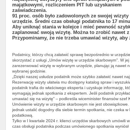
majątkowymi, rozliczeniem PIT lub uzyskaniem
zaświadczenia.
91 proc. osób było zadowolonych ze swojej wizyty
urzędzie. Średni czas obsługi podatnika to 17 minu
Aby uniknąć stania w kolejce i mieć pewność szyb
zaplanować swoją wizytę. Można to zrobić nawet 
Przypominamy, że nie trzeba umawiać wizyty, aby 
Podatnicy, którzy chcą załatwić sprawę bezpośrednio w urzędzi
skorzystać z usługi „Umów wizytę w urzędzie skarbowym". W jej
zarezerwować wizytę w wybranym urzędzie, planując ją nawet na
wybranej godzinie.
„Dzięki naszej usłudze podatnik może szybko załatwić nawet na
Rezerwację wizyty ułatwia mu dostępny katalog spraw i wyszuki
podatnik trafia do właściwego eksperta i uzyskuje informację, kt
wymagają jednak spotkania z ekspertem. Jeśli podatnik przykł
umawiać się na wizytę" – podkreśla wiceminister finansów szef
Umówienie wizyty w urzędzie skarbowym nie jest obowiązkowe.
jednak ustalić dogodny dla siebie termin spotkania, nie czeka w 
podatkową.
Tylko w I kwartale 2024 r. klienci urzędów skarbowych umówili 
czas obsługi podatnika podczas umówionego spotkania wyniósł