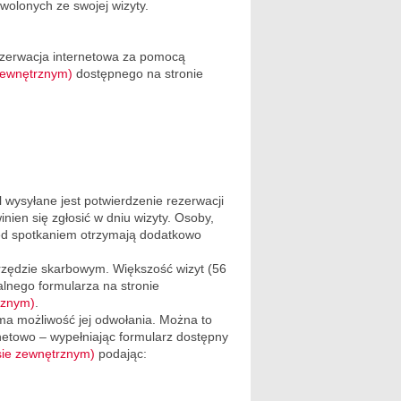
wolonych ze swojej wizyty.
ezerwacja internetowa za pomocą
 zewnętrznym)
dostępnego na stronie
 wysyłane jest potwierdzenie rezerwacji
nien się zgłosić w dniu wizyty. Osoby,
zed spotkaniem otrzymają dodatkowo
urzędzie skarbowym. Większość wizyt (56
alnego formularza na stronie
trznym)
.
 ma możliwość jej odwołania. Można to
netowo – wypełniając formularz dostępny
isie zewnętrznym)
podając: