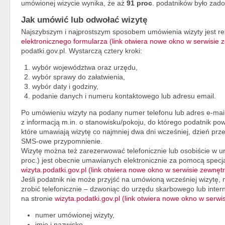
umówionej wizycie wynika, że aż
91 proc
. podatników było zado
Jak umówić lub odwołać wizytę
Najszybszym i najprostszym sposobem umówienia wizyty jest r
elektronicznego formularza (link otwiera nowe okno w serwisie
podatki.gov.pl. Wystarczą cztery kroki:
wybór województwa oraz urzędu,
wybór sprawy do załatwienia,
wybór daty i godziny,
podanie danych i numeru kontaktowego lub adresu email.
Po umówieniu wizyty na podany numer telefonu lub adres e-mail
z informacją m.in. o stanowisku/pokoju, do którego podatnik powi
które umawiają wizytę co najmniej dwa dni wcześniej, dzień pr
SMS-owe przypomnienie.
Wizytę można też zarezerwować telefonicznie lub osobiście w 
proc.) jest obecnie umawianych elektronicznie za pomocą specj
wizyta.podatki.gov.pl (link otwiera nowe okno w serwisie zewnę
Jeśli podatnik nie może przyjść na umówioną wcześniej wizytę,
zrobić telefonicznie – dzwoniąc do urzędu skarbowego lub inter
na stronie
wizyta.podatki.gov.pl (link otwiera nowe okno w serw
numer umówionej wizyty,
imię i nazwisko,