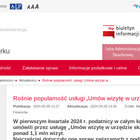
rony
Izba Administracji
rku
Skarbowej
alność
Załatwianie spraw
Informacje podatkowe i celne
adomości
Aktualności
Rośnie popularność usługi „Umów wizytę w...
Rośnie popularność usługi „Umów wizytę w ur
Publikacja:
2024.05.09 13:27
Aktualizacja:
2024.05.09 13:36
Źródło: M
Finansów
W pierwszym kwartale 2024 r. podatnicy w całym k
umówili przez usługę „Umów wizytę w urzędzie s
ponad 1,1 mln wizyt.
Najczęściej dotyczyły one spraw związanych z po