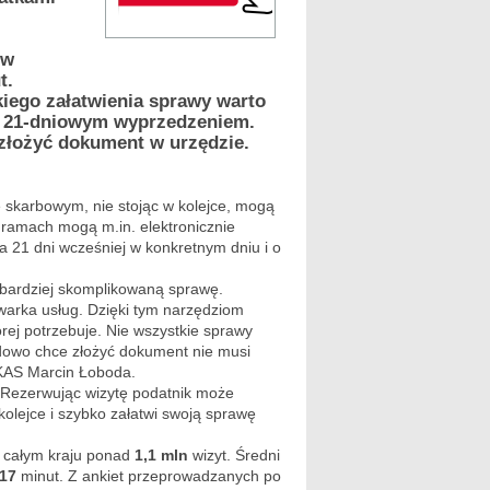
 w
t.
kiego załatwienia sprawy warto
z 21-dniowym wyprzedzeniem.
złożyć dokument w urzędzie.
e skarbowym, nie stojąc w kolejce, mogą
 ramach mogą m.in. elektronicznie
 21 dni wcześniej w konkretnym dniu i o
jbardziej skomplikowaną sprawę.
warka usług. Dzięki tym narzędziom
órej potrzebuje. Nie wszystkie sprawy
adowo chce złożyć dokument nie musi
 KAS Marcin Łoboda.
 Rezerwując wizytę podatnik może
kolejce i szybko załatwi swoją sprawę
w całym kraju ponad
1,1 mln
wizyt. Średni
17
minut. Z ankiet przeprowadzanych po