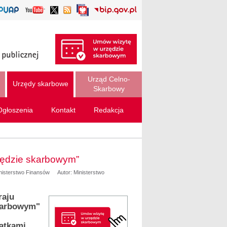
Urząd Celno-
Urzędy skarbowe
Skarbowy
Ogłoszenia
Kontakt
Redakcja
zędzie skarbowym”
inisterstwo Finansów
Autor: Ministerstwo
raju
karbowym"
datkami