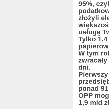
95%, czyl
podatkow
złożyli e
większość
usługę Tw
Tylko 1,4
papierow
W tym ro
zwracały
dni.
Pierwszy 
przedsięb
ponad 91
OPP mogą
1,9 mld zł