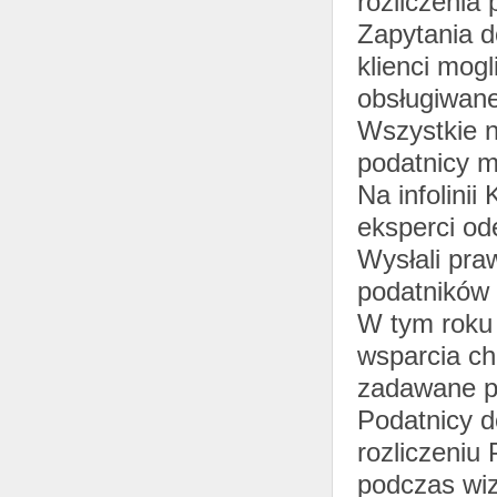
rozliczenia
Zapytania d
klienci mog
obsługiwane
Wszystkie n
podatnicy mo
Na infolini
eksperci od
Wysłali pra
podatników 
W tym roku 
wsparcia ch
zadawane py
Podatnicy d
rozliczeniu
podczas wi