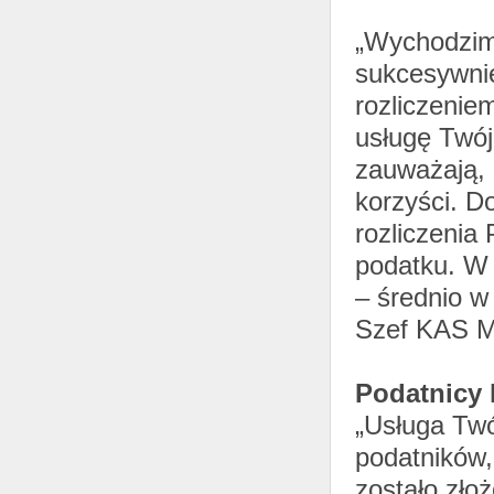
„Wychodzim
sukcesywnie
rozliczenie
usługę Twój
zauważają, 
korzyści. D
rozliczenia
podatku. W 
– średnio w
Szef KAS M
Podatnicy 
„Usługa Twó
podatników,
zostało zło