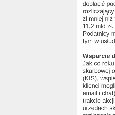
dopłacić po
rozliczając
zł mniej ni
11,2 mld zł.
Podatnicy 
tym w usłud
Wsparcie d
Jak co roku
skarbowej o
(KIS), wspi
klienci mog
email i cha
trakcie akcj
urzędach sk