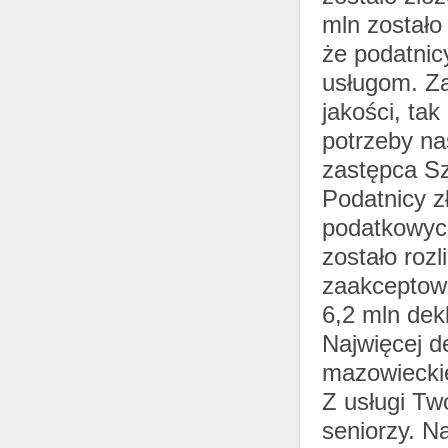
mln zostało
że podatnic
usługom. Za
jakości, ta
potrzeby na
zastępca S
Podatnicy zł
podatkowych
zostało roz
zaakceptowa
6,2 mln dek
Najwięcej d
mazowieckie
Z usługi Tw
seniorzy. N