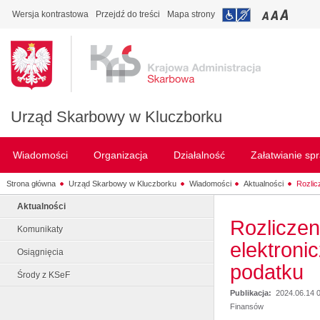
Wersja kontrastowa
Przejdź do treści
Mapa strony
Urząd Skarbowy w Kluczborku
Wiadomości
Organizacja
Działalność
Załatwianie sp
Strona główna
Urząd Skarbowy w Kluczborku
Wiadomości
Aktualności
Rozlic
Aktualności
Rozliczen
Komunikaty
elektroni
Osiągnięcia
podatku
Środy z KSeF
Publikacja:
2024.06.14 
Finansów