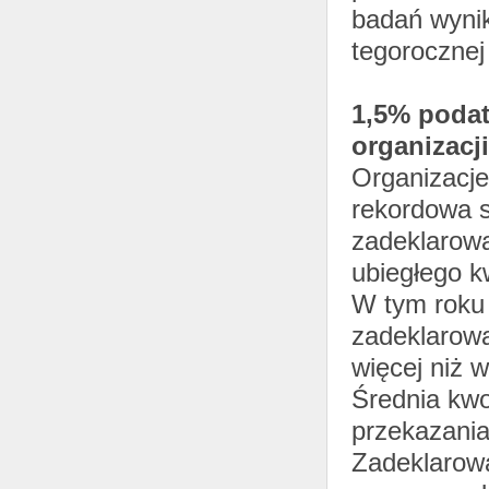
badań wynik
tegorocznej 
1,5% podat
organizacj
Organizacje
rekordowa s
zadeklarow
ubiegłego k
W tym roku
zadeklarowa
więcej niż 
Średnia kw
przekazania
Zadeklarowa