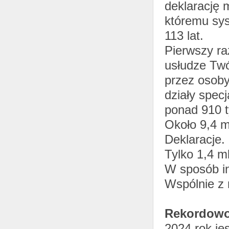
deklarację m
któremu sys
113 lat.
Pierwszy ra
usłudze Twó
przez osoby
działy specj
ponad 910 t
Około 9,4 m
Deklaracje.
Tylko 1,4 ml
W sposób in
Wspólnie z 
Rekordowo 
2024 rok je