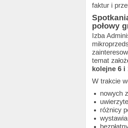
faktur i pr
Spotkani
połowy g
Izba Admini
mikroprzeds
zainteresow
temat założ
kolejne 6 i
W trakcie w
nowych z
uwierzyt
różnicy p
wystawia
bezpłatn