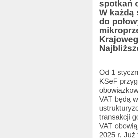
spotkań o
W każdą 
do połow
mikroprz
Krajoweg
Najbliższ
Od 1 styczn
KSeF przygo
obowiązkowy
VAT będą wy
ustruktury
transakcji 
VAT obowiąz
2025 r. Już