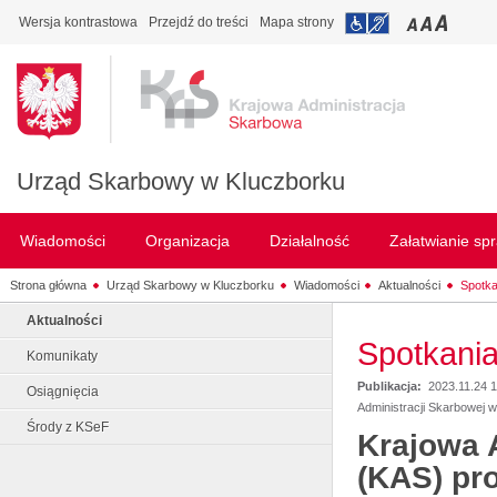
Wersja kontrastowa
Przejdź do treści
Mapa strony
Urząd Skarbowy w Kluczborku
Wiadomości
Organizacja
Działalność
Załatwianie sp
Strona główna
Urząd Skarbowy w Kluczborku
Wiadomości
Aktualności
Spotka
Aktualności
Spotkania
Komunikaty
Publikacja:
2023.11.24 
Osiągnięcia
Administracji Skarbowej 
Środy z KSeF
Krajowa 
(KAS) pr