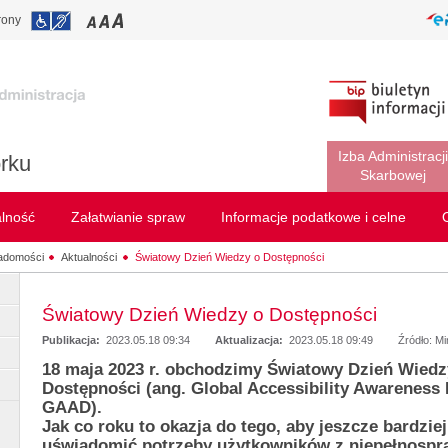
rony
Izba Administracji
rku
Skarbowej
alność
Załatwianie spraw
Informacje podatkowe i celne
adomości
Aktualności
Światowy Dzień Wiedzy o Dostępności
Światowy Dzień Wiedzy o Dostępności
Publikacja:
2023.05.18 09:34
Aktualizacja:
2023.05.18 09:49
Źródło: M
18 maja 2023 r. obchodzimy Światowy Dzień Wiedz
Dostępności (ang. Global Accessibility Awareness 
GAAD).
Jak co roku to okazja do tego, aby jeszcze bardziej
uświadomić potrzeby użytkowników z niepełnosp