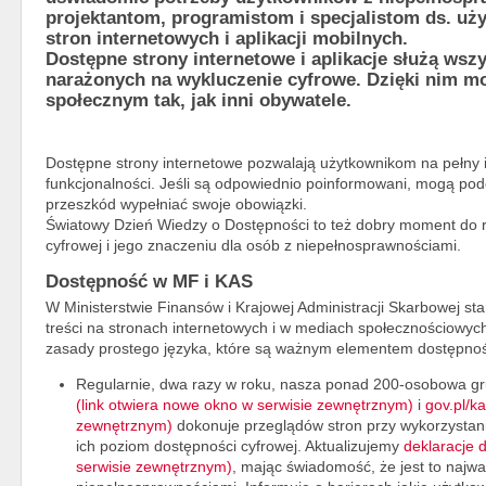
projektantom, programistom i specjalistom ds. uż
stron internetowych i aplikacji mobilnych.
Dostępne strony internetowe i aplikacje służą ws
narażonych na wykluczenie cyfrowe. Dzięki nim m
społecznym tak, jak inni obywatele.
Dostępne strony internetowe pozwalają użytkownikom na pełny i 
funkcjonalności. Jeśli są odpowiednio poinformowani, mogą po
przeszkód wypełniać swoje obowiązki.
Światowy Dzień Wiedzy o Dostępności to też dobry moment do
cyfrowej i jego znaczeniu dla osób z niepełnosprawnościami.
Dostępność w MF i KAS
W Ministerstwie Finansów i Krajowej Administracji Skarbowej st
treści na stronach internetowych i w mediach społecznościowyc
zasady prostego języka, które są ważnym elementem dostępnośc
Regularnie, dwa razy w roku, nasza ponad 200-osobowa g
(link otwiera nowe okno w serwisie zewnętrznym)
i
gov.pl/k
zewnętrznym)
dokonuje przeglądów stron przy wykorzystaniu
ich poziom dostępności cyfrowej. Aktualizujemy
deklaracje 
serwisie zewnętrznym)
, mając świadomość, że jest to najwa