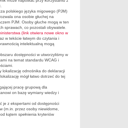
wnik może napotkać przy korzystaniu z
.
cza polskiego języka migowego (PJM)
 Pozwala ona osobie głuchej na
umaczem PJM. Osoby głuche mogą w ten
h sprawach, co pozostali obywatele.
ministerstwa (link otwiera nowe okno w
 w tekście łatwym do czytania i
prawnością intelektualną mogą
obszaru dostępności w utworzyliśmy w
acjami na temat standardu WCAG i
ściami.
lokalizację odnośnika do deklaracji
okalizację mógł łatwo dotrzeć do tej
gającej pracę grupową dla
Stanowi on bazę wymiany wiedzy i
ć je z ekspertami od dostępności
ów (m.in. przez osoby niewidome,
od kątem spełnienia kryteriów