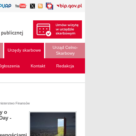
Urząd Celno-
Urzędy skarbowe
Skarbowy
Ogłoszenia
Kontakt
Redakcja
inisterstwo Finansów
y o
Day -
rawnościami