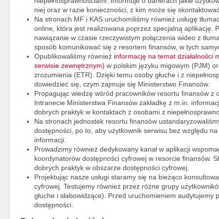
niepełnosprawnościami. Informuje o barierach jakie użytko
niej oraz w razie konieczności, z kim może się skontaktować
Na stronach MF i KAS uruchomiliśmy również usługę tłuma
online, która jest realizowana poprzez specjalną aplikację.
nawiązanie w czasie rzeczywistym połączenia wideo z tł
sposób komunikować się z resortem finansów, w tych samyc
Opublikowaliśmy również
informację na temat działalności 
serwisie zewnętrznym)
w polskim języku migowym (PJM) oraz
zrozumienia (ETR). Dzięki temu osoby głuche i z niepełnos
dowiedzieć się, czym zajmuje się Ministerstwo Finansów.
Propagując wiedzę wśród pracowników resortu finansów z 
Intranecie Ministerstwa Finansów zakładkę z m.in. inform
dobrych praktyk w kontaktach z osobami z niepełnosprawno
Na stronach jednostek resortu finansów ustandaryzowaliśmy 
dostępności, po to, aby użytkownik serwisu bez względu na l
informacji.
Prowadzimy również dedykowany kanał w aplikacji wspoma
koordynatorów dostępności cyfrowej w resorcie finansów. 
dobrych praktyk w obszarze dostępności cyfrowej.
Projektując nasze usługi staramy się na bieżąco konsultowa
cyfrowej. Testujemy również przez różne grupy użytkownik
głuche i słabowidzące). Przed uruchomieniem audytujemy p
dostępności.