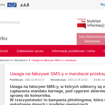
rony
Izba Administracji
rku
Skarbowej
alność
Załatwianie spraw
Informacje podatkowe i celne
adomości
Aktualności
Uwaga na fałszywe SMS-y o mandacie...
Uwaga na fałszywe SMS-y o mandacie przeka
Publikacja:
2022.12.28 10:17
Aktualizacja:
2022.12.28 10:22
Źródło: Iz
Uwaga na fałszywe SMS-y, w których odbiorcy są 
zapłacenia mandatu karnego, pod rygorem skierow
sprawy do komornika.
W rzeczywistości to kampania phishingowa, która 
wyłudzenie danych i środków pieniężnych.