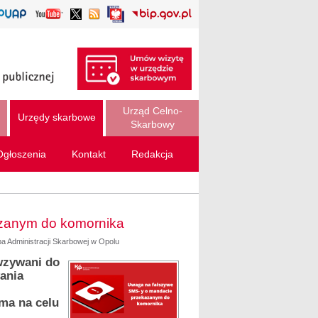
Urząd Celno-
Urzędy skarbowe
Skarbowy
Ogłoszenia
Kontakt
Redakcja
zanym do komornika
ba Administracji Skarbowej w Opolu
wzywani do
ania
ma na celu