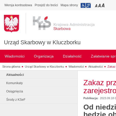
Wersja kontrastowa
Przejdź do treści
Mapa strony
Urząd Skarbowy w Kluczborku
Wiadomości
Organizacja
Działalność
Załatwianie sp
Strona główna
Urząd Skarbowy w Kluczborku
Wiadomości
Aktualności
Zakaz
Aktualności
Zakaz pr
Komunikaty
zarejestr
Osiągnięcia
Publikacja:
2023.09.18 
Środy z KSeF
Od niedzi
będzie o