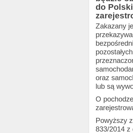
do Pols
zarejest
Zakazany je
przekazywan
bezpośredni
pozostałych
przeznaczon
samochodam
oraz samoch
lub są wywo
O pochodzen
zarejestrow
Powyższy z
833/2014 z 