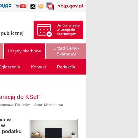
Urząd Celno-
Urzędy skarbowe
Skarbowy
Ogłoszenia
Kontakt
Redakcja
aracją do KSeF
nisterstwo Finansów
Autor: Ministerstwo
nia w
 w
e podatku