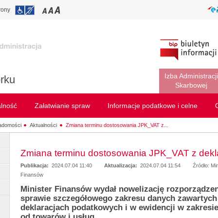
rony
Izba Administracji
rku
Skarbowej
alność
Załatwianie spraw
Informacje podatkowe i celne
adomości
Aktualności
Zmiana terminu dostosowania JPK_VAT z...
Zmiana terminu dostosowania JPK_VAT z dekl
Publikacja:
2024.07.04 11:40
Aktualizacja:
2024.07.04 11:54
Źródło: Mi
Finansów
Minister Finansów wydał nowelizację rozporządze
sprawie szczegółowego zakresu danych zawartych
deklaracjach podatkowych i w ewidencji w zakresi
od towarów i usług.