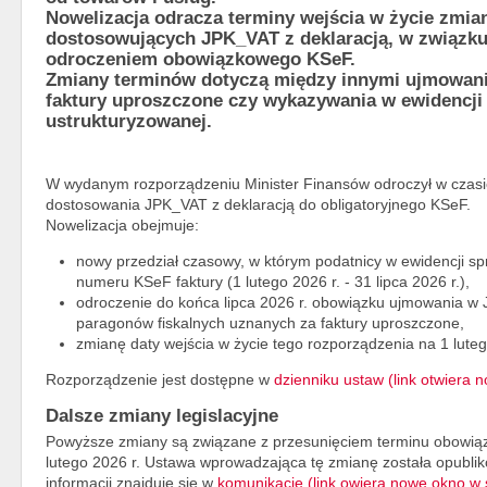
Nowelizacja odracza terminy wejścia w życie zmia
dostosowujących JPK_VAT z deklaracją, w związku
odroczeniem obowiązkowego KSeF.
Zmiany terminów dotyczą między innymi ujmowan
faktury uproszczone czy wykazywania w ewidencji
ustrukturyzowanej.
W wydanym rozporządzeniu Minister Finansów odroczył w czasi
dostosowania JPK_VAT z deklaracją do obligatoryjnego KSeF.
Nowelizacja obejmuje:
nowy przedział czasowy, w którym podatnicy w ewidencji s
numeru KSeF faktury (1 lutego 2026 r. - 31 lipca 2026 r.),
odroczenie do końca lipca 2026 r. obowiązku ujmowania w 
paragonów fiskalnych uznanych za faktury uproszczone,
zmianę daty wejścia w życie tego rozporządzenia na 1 luteg
Rozporządzenie jest dostępne w
dzienniku ustaw (link otwiera
Dalsze zmiany legislacyjne
Powyższe zmiany są związane z przesunięciem terminu obowiąz
lutego 2026 r. Ustawa wprowadzająca tę zmianę została opubli
informacji znajduje się w
komunikacie (link owiera nowe okno w 