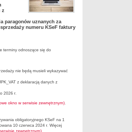
n
 z
ia paragonów uznanych za
 sprzedaży numeru KSeF faktury
e terminy odnoszące się do
przedaży nie będą musieli wykazywać
JPK_VAT z deklaracją danych z
o 2026 r.
 nowe okno w serwisie zewnętrznym)
.
ywania obligatoryjnego KSeF na 1
kowana 10 czerwca 2024 r. Więcej
serwisie zewnętrznym).