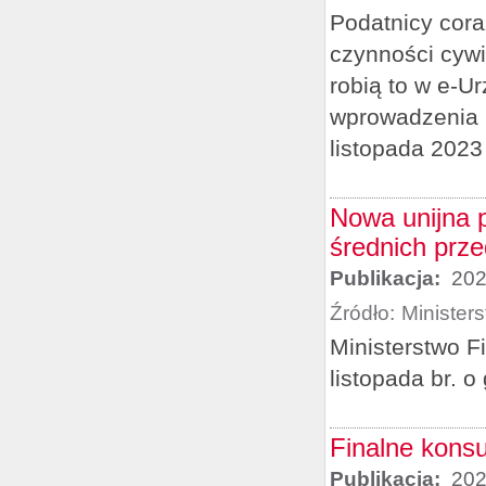
Podatnicy cora
czynności cywi
robią to w e-U
wprowadzenia m
listopada 2023 r
Nowa unijna 
średnich prz
Publikacja:
202
Źródło:
Minister
Ministerstwo F
listopada br. o
Finalne kons
Publikacja:
202