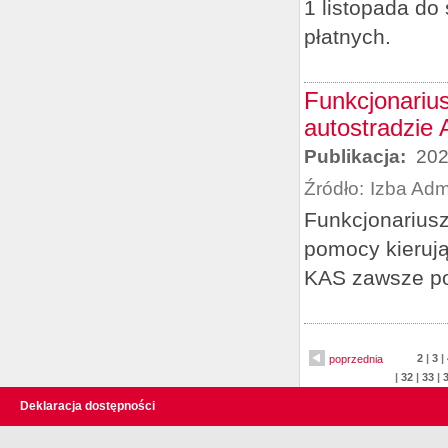
1 listopada do
płatnych.
Funkcjonariu
autostradzie 
Publikacja:
202
Źródło:
Izba Adm
Funkcjonariusz
pomocy kieruj
KAS zawsze po
2
|
3
|
poprzednia
|
32
|
33
|
Deklaracja dostępności