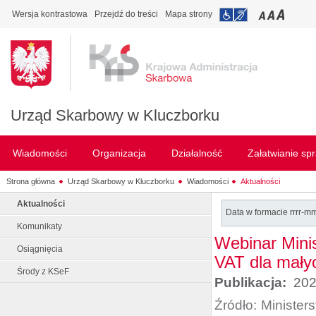
Wersja kontrastowa
Przejdź do treści
Mapa strony
Urząd Skarbowy w Kluczborku
Wiadomości
Organizacja
Działalność
Załatwianie sp
Strona główna
Urząd Skarbowy w Kluczborku
Wiadomości
Aktualności
Aktualności
Data w formacie rrrr-m
Komunikaty
Webinar Mini
Osiągnięcia
VAT dla mały
Środy z KSeF
Publikacja:
202
Źródło:
Minister