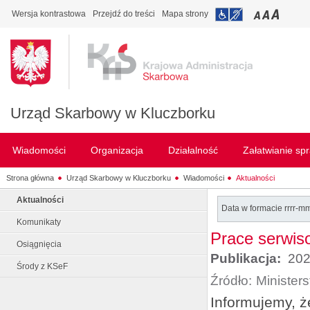
Wersja kontrastowa
Przejdź do treści
Mapa strony
Urząd Skarbowy w Kluczborku
Wiadomości
Organizacja
Działalność
Załatwianie sp
Strona główna
Urząd Skarbowy w Kluczborku
Wiadomości
Aktualności
Aktualności
Data w formacie rrrr-m
Komunikaty
Prace serwis
Osiągnięcia
Publikacja:
202
Środy z KSeF
Źródło:
Minister
Informujemy, ż