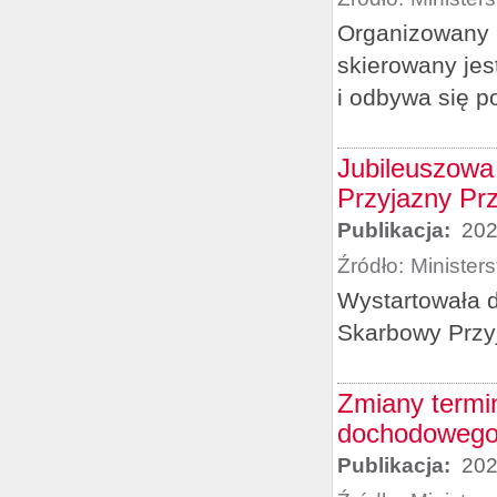
Organizowany 
skierowany jes
i odbywa się p
Jubileuszowa
Przyjazny Prz
Publikacja:
202
Źródło:
Minister
Wystartowała 
Skarbowy Przyj
Zmiany termi
dochodoweg
Publikacja:
202