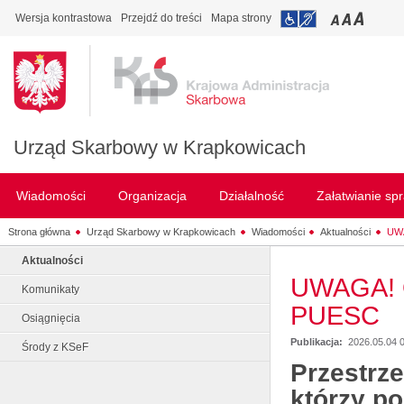
Wersja kontrastowa
Przejdź do treści
Mapa strony
Urząd Skarbowy w Krapkowicach
Wiadomości
Organizacja
Działalność
Załatwianie sp
Strona główna
Urząd Skarbowy w Krapkowicach
Wiadomości
Aktualności
UWA
Aktualności
UWAGA! O
Komunikaty
PUESC
Osiągnięcia
Publikacja:
2026.05.04 
Środy z KSeF
Przestrz
którzy p