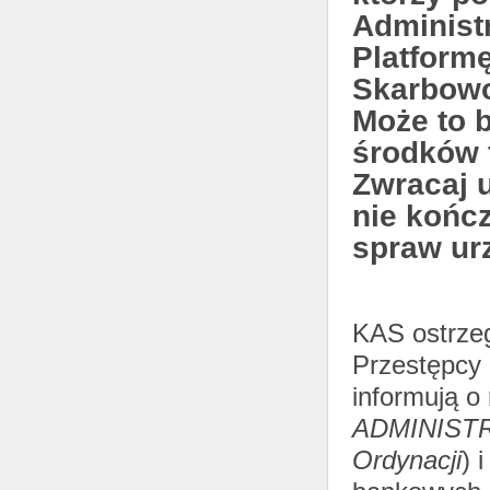
Administ
Platform
Skarbowo
Może to 
środków 
Zwracaj 
nie kończ
spraw ur
KAS ostrzeg
Przestępcy 
informują o
ADMINISTRA
Ordynacji
) 