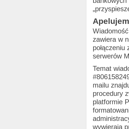
bankowych 
„przyspiesz
Apelujem
Wiadomość p
zawiera w n
połączeniu 
serwerów 
Temat wiado
#806158249)
mailu znajd
procedury z
platformie 
formatowani
administrac
wywierają p