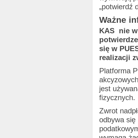
„potwierdź d
Ważne in
KAS nie wy
potwierdz
się w PUES
realizacji
Platforma P
akcyzowych 
jest używan
fizycznych.
Zwrot nadp
odbywa się
podatkowym
wymaga żad